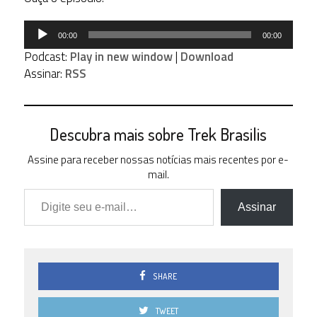
Tocador
00:00
00:00
de
Podcast:
Play in new window
|
Download
áudio
Assinar:
RSS
Descubra mais sobre Trek Brasilis
Assine para receber nossas notícias mais recentes por e-
mail.
Digite seu e-mail…
Assinar
SHARE
TWEET