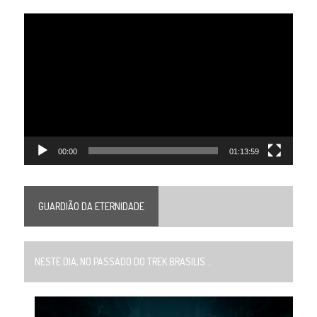
Tocador
de
vídeo
00:00
01:13:59
GUARDIÃO DA ETERNIDADE
NESTE DIA, NO PASSADO DO TREK BRASILIS...