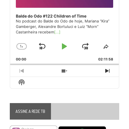
Balde do Odo #122 Children of Time
No podcast do Balde do Odo de hoje, Mariana “Kira”
Gamberger, Alexandre Bortuluci e Luiz “Morn”
Castanheira recebem
[...]
1
x
Skip
Play
Jump
Change
Share
Playback
This
Backward
Pause
Forward
00:00
Rate
02:11:58
Episode
Previous
Show
Next
Episode
Episodes
Episode
Show
List
Podcast
Information
ASSINE A REDE TB