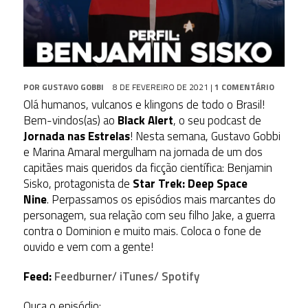
POR
GUSTAVO GOBBI
8 DE FEVEREIRO DE 2021
|
1 COMENTÁRIO
Olá humanos, vulcanos e klingons de todo o Brasil!
Bem-vindos(as) ao
Black Alert
, o seu podcast de
Jornada nas Estrelas
! Nesta semana, Gustavo Gobbi
e Marina Amaral mergulham na jornada de um dos
capitães mais queridos da ficção científica: Benjamin
Sisko, protagonista de
Star Trek: Deep Space
Nine
. Perpassamos os episódios mais marcantes do
personagem, sua relação com seu filho Jake, a guerra
contra o Dominion e muito mais. Coloca o fone de
ouvido e vem com a gente!
Feed:
Feedburner
/
iTunes
/
Spotify
Ouça o episódio: