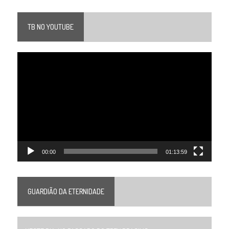
TB NO YOUTUBE
Tocador
de
vídeo
00:00
01:13:59
GUARDIÃO DA ETERNIDADE