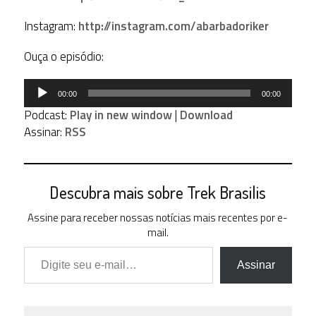
Instagram:
http://instagram.com/abarbadoriker
Ouça o episódio:
Tocador
00:00
00:00
de
Podcast:
Play in new window
|
Download
áudio
Assinar:
RSS
Descubra mais sobre Trek Brasilis
Assine para receber nossas notícias mais recentes por e-
mail.
Digite seu e-mail…
Assinar