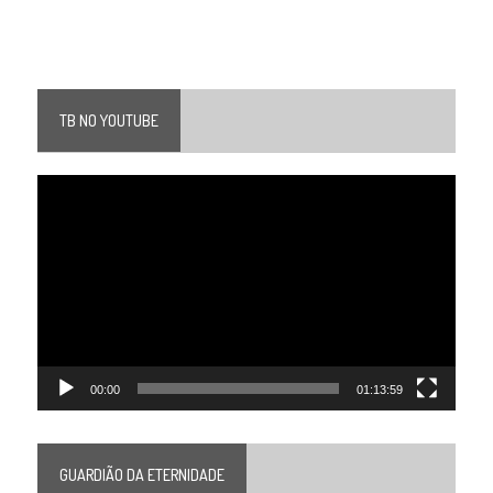
TB NO YOUTUBE
Tocador
de
vídeo
00:00
01:13:59
GUARDIÃO DA ETERNIDADE