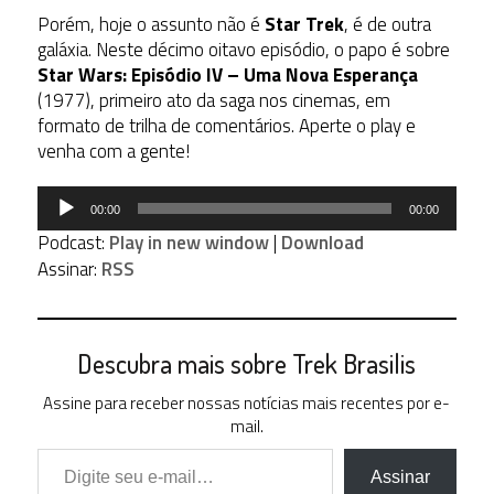
Porém, hoje o assunto não é
Star Trek
, é de outra
galáxia. Neste décimo oitavo episódio, o papo é sobre
Star Wars: Episódio IV – Uma Nova Esperança
(1977), primeiro ato da saga nos cinemas, em
formato de trilha de comentários. Aperte o play e
venha com a gente!
Tocador
00:00
00:00
de
Podcast:
Play in new window
|
Download
áudio
Assinar:
RSS
Descubra mais sobre Trek Brasilis
Assine para receber nossas notícias mais recentes por e-
mail.
Digite seu e-mail…
Assinar