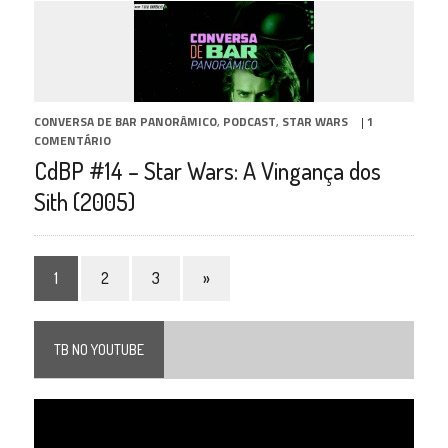
CONVERSA DE BAR PANORÂMICO
,
PODCAST
,
STAR WARS
|
1
COMENTÁRIO
CdBP #14 – Star Wars: A Vingança dos
Sith (2005)
1
2
3
»
TB NO YOUTUBE
Tocador
de