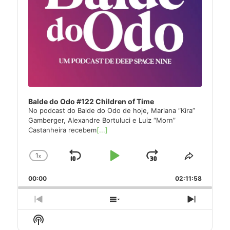
Balde do Odo #122 Children of Time
No podcast do Balde do Odo de hoje, Mariana “Kira”
Gamberger, Alexandre Bortuluci e Luiz “Morn”
Castanheira recebem
[...]
1
x
Skip
Play
Jump
Change
Share
Playback
This
Backward
Pause
Forward
00:00
Rate
02:11:58
Episode
Previous
Show
Next
Episode
Episodes
Episode
Show
List
Podcast