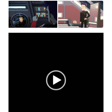
Tocador
de
vídeo