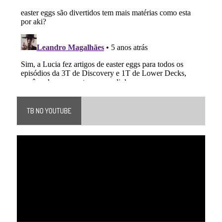
TB NO YOUTUBE
Tocador
de
vídeo