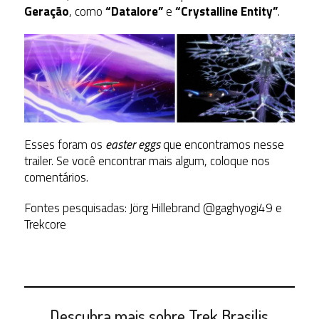
Geração
, como
“Datalore”
e
“Crystalline Entity”
.
Esses foram os
easter eggs
que encontramos nesse
trailer. Se você encontrar mais algum, coloque nos
comentários.
Fontes pesquisadas: Jörg Hillebrand @gaghyogi49 e
Trekcore
Descubra mais sobre Trek Brasilis