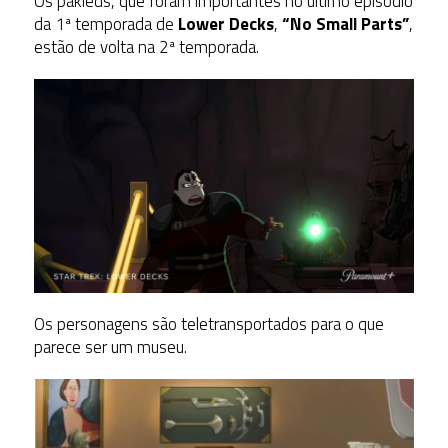
Os pakleds, que foram importantes no último episódio
da 1ª temporada de
Lower Decks
,
“No Small Parts”
,
estão de volta na 2ª temporada.
Os personagens são teletransportados para o que
parece ser um museu.