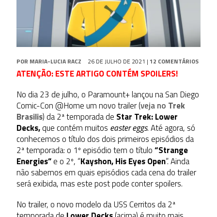
POR
MARIA-LUCIA RACZ
26 DE JULHO DE 2021
|
12 COMENTÁRIOS
ATENÇÃO: ESTE ARTIGO CONTÉM SPOILERS!
No dia 23 de julho, o Paramount+ lançou na San Diego
Comic-Con @Home um novo trailer (
veja no
Trek
Brasilis
) da 2ª temporada de
Star Trek: Lower
Decks,
que contém muitos
easter eggs
. Até agora, só
conhecemos o título dos dois primeiros episódios da
2ª temporada: o 1º episódio tem o título
“Strange
Energies”
e o 2º, “
Kayshon, His Eyes Open
”. Ainda
não sabemos em quais episódios cada cena do trailer
será exibida, mas este post pode conter spoilers.
No trailer, o novo modelo da USS Cerritos da 2ª
temporada de
Lower Decks
(acima) é muito mais