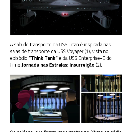
A sala de transporte da USS Titan é inspirada nas
salas de transporte da USS Voyager (1), vista no
episódio
“Think Tank”
e da USS Enterprise-E do
filme
Jornada nas Estrelas: Insurreição
(2).