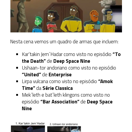
Nesta cena vemos um quadro de armas que incluem:
Kar’takin Jem´Hadar como visto no episódio
“To
the Death”
de
Deep Space Nine
Ushaan-tor andoriano como visto no episódio
“United”
de
Enterprise
Lirpa vulcana como visto no episódio
“Amok
Time”
da
Série Classica
Mek´leth e bat´leth klingons como visto no
episódio
“Bar Association”
de
Deep Space
Nine