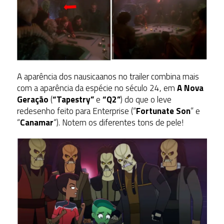
A aparência dos nausicaanos no trailer combina mais
com a aparência da espécie no século 24, em
A Nova
Geração
(
“Tapestry”
e
“Q2”
) do que o leve
redesenho feito para Enterprise (“
Fortunate Son
” e
“
Canamar
“). Notem os diferentes tons de pele!