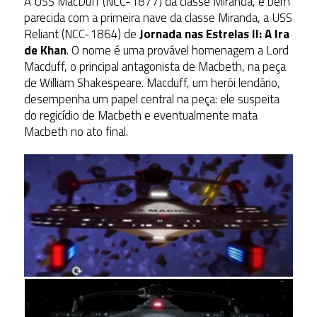
A USS MacDuff (NCC-1877) da classe Miranda, é bem
parecida com a primeira nave da classe Miranda, a USS
Reliant (NCC-1864) de
Jornada nas Estrelas II: A Ira
de Khan
. O nome é uma provável homenagem a Lord
Macduff, o principal antagonista de Macbeth, na peça
de William Shakespeare. Macduff, um herói lendário,
desempenha um papel central na peça: ele suspeita
do regicídio de Macbeth e eventualmente mata
Macbeth no ato final.