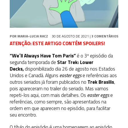
POR
MARIA-LUCIA RACZ
30 DE AGOSTO DE 2021
|
3 COMENTÁRIOS
ATENÇÃO: ESTE ARTIGO CONTÉM SPOILERS!
“
We´ll Always Have Tom Paris
”
é o 3º episódio da
segunda temporada de
Star Trek: Lower
Decks,
disponibilizado dia 26 de agosto nos Estados
Unidos e Canadá. Alguns
easter eggs
e referências aos
outros seriados já foram publicados no
Trek Brasilis
,
pois apareceram no trailer do seriado. Mas vamos
repeti-los aqui, com mais detalhes. Os
easter eggs
e
referências, como sempre, são apresentados na
ordem em que aparecem no episódio, para facilitar
seu encontro.
O título do episódio é uma homenagem ao episódio