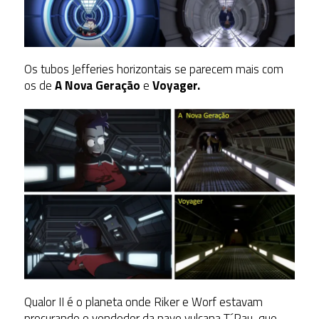
Os tubos Jefferies horizontais se parecem mais com
os de
A Nova Geração
e
Voyager.
Qualor II é o planeta onde Riker e Worf estavam
procurando o vendedor da nave vulcana T´Pau, que