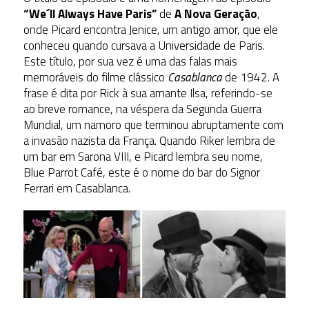
“
We´ll Always Have Paris
”
de
A Nova Geração
,
onde Picard encontra Jenice, um antigo amor, que ele
conheceu quando cursava a Universidade de Paris.
Este título, por sua vez é uma das falas mais
memoráveis do filme clássico
Casablanca
de 1942. A
frase é dita por Rick à sua amante Ilsa, referindo-se
ao breve romance, na véspera da Segunda Guerra
Mundial, um namoro que terminou abruptamente com
a invasão nazista da França. Quando Riker lembra de
um bar em Sarona VIII, e Picard lembra seu nome,
Blue Parrot Café, este é o nome do bar do Signor
Ferrari em Casablanca.