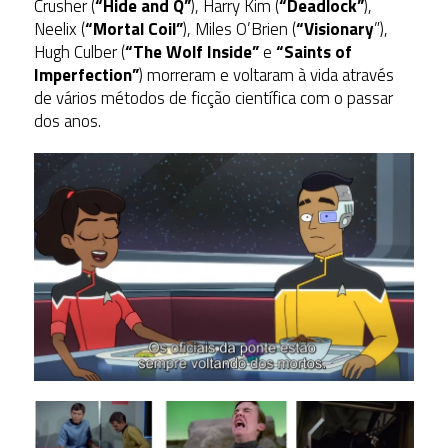
Crusher (
“Hide and Q”
), Harry Kim (
“Deadlock”
),
Neelix (
“Mortal Coil”
), Miles O’Brien (
“Visionary
”),
Hugh Culber (
“The Wolf Inside”
e
“Saints of
Imperfection”
) morreram e voltaram à vida através
de vários métodos de ficção científica com o passar
dos anos.