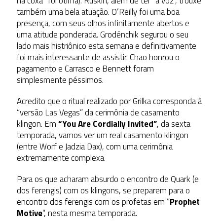
na coxa” foi ótima). Ruskin, além de ter “a voz”, trouxe
também uma bela atuação. O’Reilly foi uma boa
presença, com seus olhos infinitamente abertos e
uma atitude ponderada. Grodénchik segurou o seu
lado mais histriônico esta semana e definitivamente
foi mais interessante de assistir. Chao honrou o
pagamento e Carrasco e Bennett foram
simplesmente péssimos.
Acredito que o ritual realizado por Grilka corresponda à
“versão Las Vegas” da cerimônia de casamento
klingon. Em
“You Are Cordially Invited”
, da sexta
temporada, vamos ver um real casamento klingon
(entre Worf e Jadzia Dax), com uma cerimônia
extremamente complexa.
Para os que acharam absurdo o encontro de Quark (e
dos ferengis) com os klingons, se preparem para o
encontro dos ferengis com os profetas em “
Prophet
Motive
“, nesta mesma temporada.