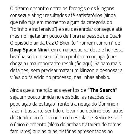
O bizarro encontro entre os ferengis e os klingons
consegue atingir resultados até satisfatórios (ainda
que não fuja em momento algum da categoria do
“fofinho e inofensivo”) e seu desenrolar consegue até
mesmo injetar um pouco de fibra na pessoa de Quark.
O episódio ainda traz O’Brien (o “homem comum” de
Deep Space Nine
), em uma pequena, doce e honesta
história sobre o seu crônico problema conjugal (que
chega a uma importante resolução aqui). Saibam mais
detalhes, sem precisar matar um klingon e desposar a
viúva do falecido no processo, nas linhas abaixo.
Ainda que a menção aos eventos de
“The Search”
seja um pouco tímida no episódio, as reações da
população da estação frente à ameaça do Dominion
fazem bastante sentido e levam ao declínio dos lucros
de Quark e ao fechamento da escola de Keiko. Esse é
o único elemento (além de ambas tratarem de temas
familiares) que as duas histórias apresentadas no