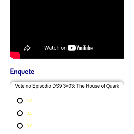
Enquete
Vote no Episódio DS9 3×03: The House of Quark
4.0
3.5
3.0