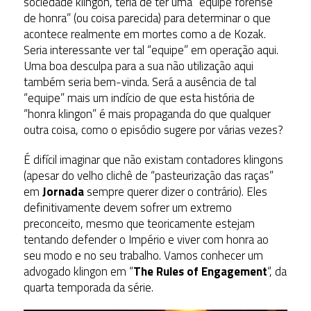
sociedade klingon, teria de ter uma “equipe forense
de honra” (ou coisa parecida) para determinar o que
acontece realmente em mortes como a de Kozak.
Seria interessante ver tal “equipe” em operação aqui.
Uma boa desculpa para a sua não utilização aqui
também seria bem-vinda. Será a ausência de tal
“equipe” mais um indício de que esta história de
“honra klingon” é mais propaganda do que qualquer
outra coisa, como o episódio sugere por várias vezes?
É difícil imaginar que não existam contadores klingons
(apesar do velho clichê de “pasteurização das raças”
em
Jornada
sempre querer dizer o contrário). Eles
definitivamente devem sofrer um extremo
preconceito, mesmo que teoricamente estejam
tentando defender o Império e viver com honra ao
seu modo e no seu trabalho. Vamos conhecer um
advogado klingon em “
The Rules of Engagement
“, da
quarta temporada da série.