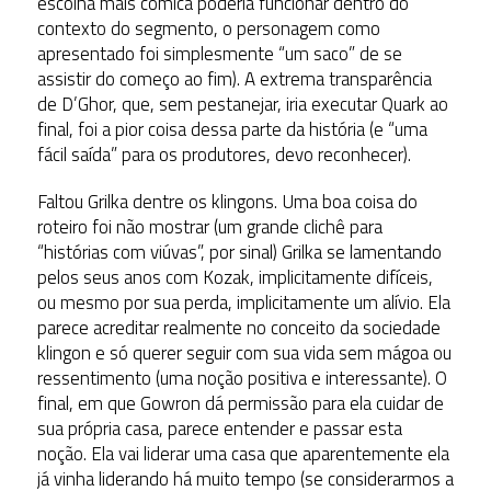
escolha mais cômica poderia funcionar dentro do
contexto do segmento, o personagem como
apresentado foi simplesmente “um saco” de se
assistir do começo ao fim). A extrema transparência
de D’Ghor, que, sem pestanejar, iria executar Quark ao
final, foi a pior coisa dessa parte da história (e “uma
fácil saída” para os produtores, devo reconhecer).
Faltou Grilka dentre os klingons. Uma boa coisa do
roteiro foi não mostrar (um grande clichê para
“histórias com viúvas”, por sinal) Grilka se lamentando
pelos seus anos com Kozak, implicitamente difíceis,
ou mesmo por sua perda, implicitamente um alívio. Ela
parece acreditar realmente no conceito da sociedade
klingon e só querer seguir com sua vida sem mágoa ou
ressentimento (uma noção positiva e interessante). O
final, em que Gowron dá permissão para ela cuidar de
sua própria casa, parece entender e passar esta
noção. Ela vai liderar uma casa que aparentemente ela
já vinha liderando há muito tempo (se considerarmos a