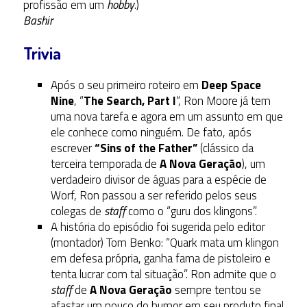
profissão em um
hobby
.)
Bashir
Trivia
Após o seu primeiro roteiro em
Deep Space
Nine
, “
The Search, Part I
“, Ron Moore já tem
uma nova tarefa e agora em um assunto em que
ele conhece como ninguém. De fato, após
escrever
“Sins of the Father”
(clássico da
terceira temporada de
A Nova Geração
), um
verdadeiro divisor de águas para a espécie de
Worf, Ron passou a ser referido pelos seus
colegas de
staff
como o “guru dos klingons”.
A história do episódio foi sugerida pelo editor
(montador) Tom Benko: “Quark mata um klingon
em defesa própria, ganha fama de pistoleiro e
tenta lucrar com tal situação”. Ron admite que o
staff
de
A Nova Geração
sempre tentou se
afastar um pouco do humor em seu produto final