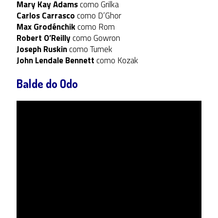
Mary Kay Adams
como Grilka
Carlos Carrasco
como D’Ghor
Max Grodénchik
como Rom
Robert O’Reilly
como Gowron
Joseph Ruskin
como Tumek
John Lendale Bennett
como Kozak
Balde do Odo