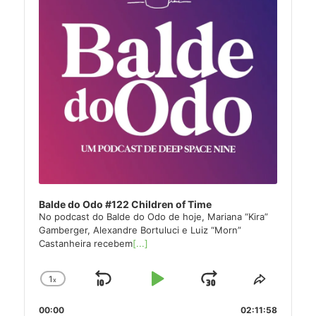
Balde do Odo #122 Children of Time
No podcast do Balde do Odo de hoje, Mariana “Kira”
Gamberger, Alexandre Bortuluci e Luiz “Morn”
Castanheira recebem
[...]
1
x
Skip
Play
Jump
Change
Share
Playback
This
Backward
Pause
Forward
00:00
Rate
02:11:58
Episode