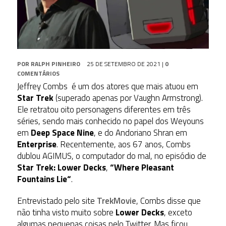
POR
RALPH PINHEIRO
25 DE SETEMBRO DE 2021
|
0
COMENTÁRIOS
Jeffrey Combs é um dos atores que mais atuou em
Star Trek
(superado apenas por Vaughn Armstrong).
Ele retratou oito personagens diferentes em três
séries, sendo mais conhecido no papel dos Weyouns
em
Deep Space Nine
, e do Andoriano Shran em
Enterprise
. Recentemente, aos 67 anos, Combs
dublou AGIMUS, o computador do mal, no episódio de
Star Trek: Lower Decks
,
“
Where Pleasant
Fountains Lie
“
.
Entrevistado pelo site
TrekMovie
, Combs disse que
não tinha visto muito sobre
Lower Decks
, exceto
algumas pequenas coisas pelo Twitter. Mas ficou