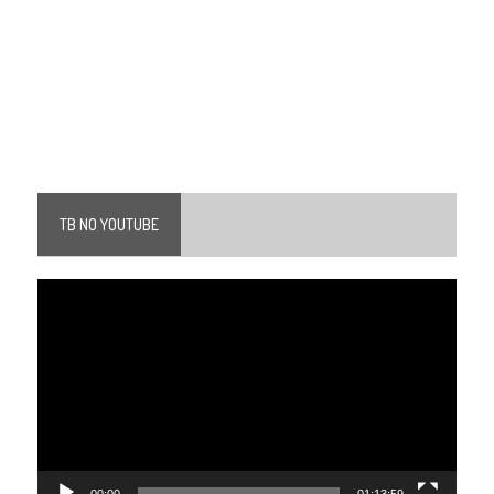
TB NO YOUTUBE
Tocador
de
vídeo