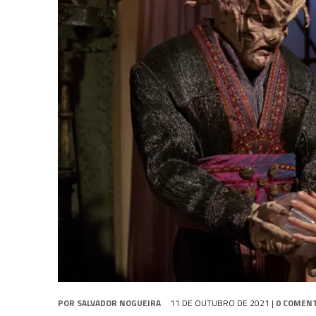
1 DE AGOSTO DE 2026
|
ELENCO DE STRANGE NEW WORLDS ENCARA O 
31 DE JULHO DE 2026
|
GRANDES JORNADAS | QUATRO EPISÓDIOS DE
7 DE AGOSTO DE 2026
|
GRANDES JORNADAS | SEIS EPISÓDIOS DE
ST
POR
SALVADOR NOGUEIRA
11 DE OUTUBRO DE 2021
|
0 COMEN