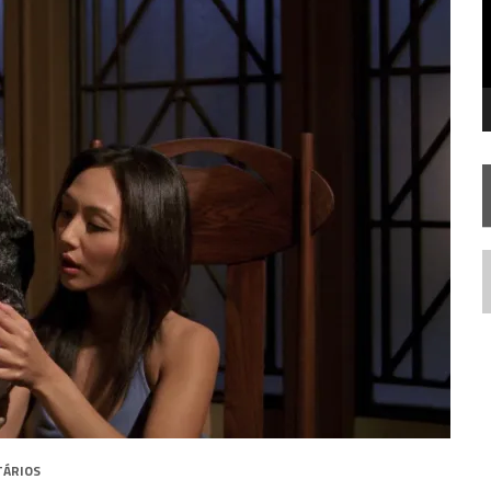
FIM DE UMA ERA NA SDCC
STAR TREK
SOBRE DIFERENTES PONTOS DE VISTA
AR TREK
SOBRE PATERNIDADE
N
TÁRIOS