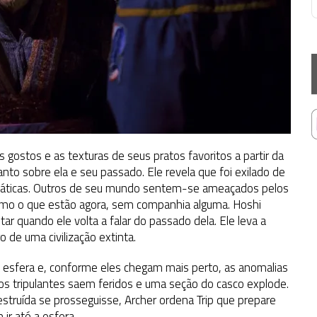
os gostos e as texturas de seus pratos favoritos a partir da
anto sobre ela e seu passado. Ele revela que foi exilado de
epáticas. Outros de seu mundo sentem-se ameaçados pelos
omo o que estão agora, sem companhia alguma. Hoshi
ar quando ele volta a falar do passado dela. Ele leva a
o de uma civilização extinta.
 esfera e, conforme eles chegam mais perto, as anomalias
os tripulantes saem feridos e uma seção do casco explode.
estruída se prosseguisse, Archer ordena Trip que prepare
ir até a esfera.