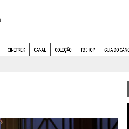
CINETREK
CANAL
COLEÇÃO
TBSHOP
GUIA DO CÂN
ND
IE DOCUMENTAL DE
STAR TREK
, CHEGA EM 8 DE SETEMBRO
TEMPORADA DE STRANGE NEW WORDS
T
 FILME DE FÃS AXANAR HORAS APÓS ESTREIA
d
v
 – “THE GRIFFIN INCIDENT” (4×02)