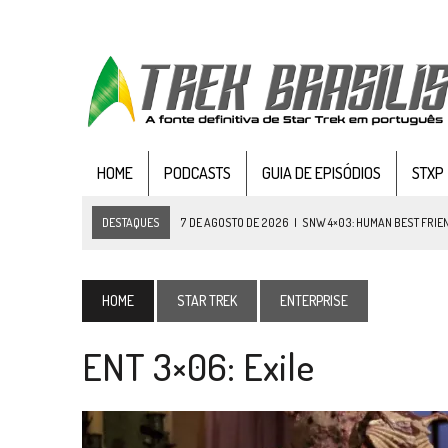
HOME
PODCASTS
GUIA DE EPISÓDIOS
STXP
DESTAQUES
7 DE AGOSTO DE 2026
|
SNW 4×03: HUMAN BEST FRIE
6 DE AGOSTO DE 2026
|
NOVA TEMPORADA DE
THE CENTER SEAT
, SÉR
5 DE AGOSTO DE 2026
|
BALDE DO ODO #122 CHILDREN OF TIME
HOME
STAR TREK
ENTERPRISE
4 DE AGOSTO DE 2026
|
REVISITANDO “HIDE AND Q” (TNG 1×09)
ENT 3×06: Exile
3 DE AGOSTO DE 2026
|
VEJA FOTOS DO TERCEIRO EPISÓDIO DA 4ª 
3 DE AGOSTO DE 2026
|
PARAMOUNT E CBS DERRUBAM NOVO VÍDEO DO
2 DE AGOSTO DE 2026
|
TB AO VIVO | STAR TREK: STRANGE NEW WORLDS