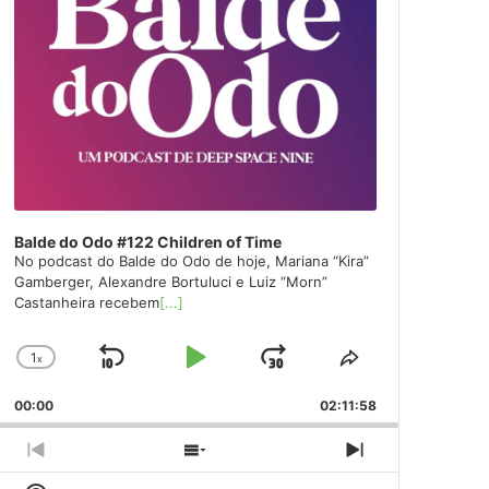
Balde do Odo #122 Children of Time
No podcast do Balde do Odo de hoje, Mariana “Kira”
Gamberger, Alexandre Bortuluci e Luiz “Morn”
Castanheira recebem
[...]
1
x
Skip
Play
Jump
Change
Share
Playback
This
Backward
Pause
Forward
00:00
Rate
02:11:58
Episode
Previous
Show
Next
Episode
Episodes
Episode