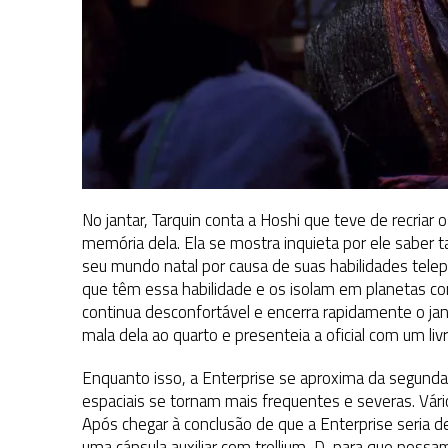
No jantar, Tarquin conta a Hoshi que teve de recriar 
memória dela. Ela se mostra inquieta por ele saber t
seu mundo natal por causa de suas habilidades tel
que têm essa habilidade e os isolam em planetas c
continua desconfortável e encerra rapidamente o jant
mala dela ao quarto e presenteia a oficial com um livr
Enquanto isso, a Enterprise se aproxima da segunda
espaciais se tornam mais frequentes e severas. Vári
Após chegar à conclusão de que a Enterprise seria d
uma cápsula auxiliar com trellium-D, para que possam 