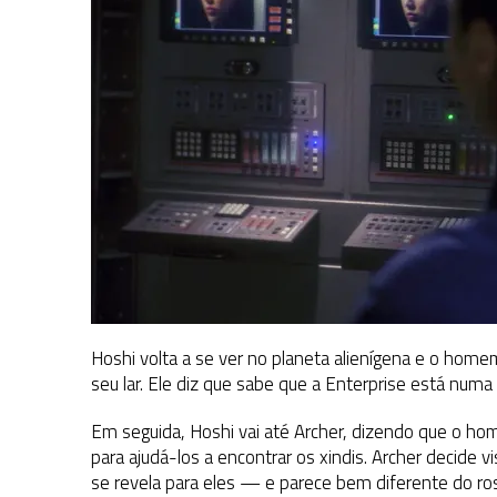
Hoshi volta a se ver no planeta alienígena e o home
seu lar. Ele diz que sabe que a Enterprise está numa
Em seguida, Hoshi vai até Archer, dizendo que o h
para ajudá-los a encontrar os xindis. Archer decide v
se revela para eles — e parece bem diferente do ro