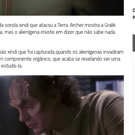
C
p
a sonda xindi que atacou a Terra. Archer mostra a Gralik
a, mas o alienígena insiste em dizer que não sabe nada
o xindi que foi capturada quando os alienígenas invadiram
um componente orgânico, que acaba se revelando ser uma
 estudá-la.
P