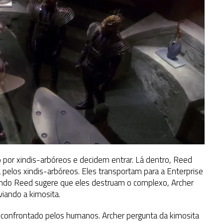
por xindis-arbóreos e decidem entrar. Lá dentro, Reed
pelos xindis-arbóreos. Eles transportam para a Enterprise
uando Reed sugere que eles destruam o complexo, Archer
viando a kimosita.
é confrontado pelos humanos. Archer pergunta da kimosita