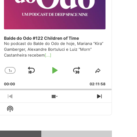
Balde do Odo #122 Children of Time
No podcast do Balde do Odo de hoje, Mariana “Kira”
Gamberger, Alexandre Bortuluci e Luiz “Morn”
Castanheira recebem
[...]
1
x
Skip
Play
Jump
Change
Share
Playback
This
Backward
Pause
Forward
00:00
Rate
02:11:58
Episode
Previous
Show
Next
Episode
Episodes
Episode
Show
List
Podcast
Information