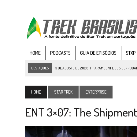
HOME
PODCASTS
GUIA DE EPISÓDIOS
STXP
DESTAQUES
3 DE AGOSTO DE 2026
|
PARAMOUNT E CBS DERRUBAM 
2 DE AGOSTO DE 2026
|
TB AO VIVO | STAR TREK: STRANGE NEW WORLDS
1 DE AGOSTO DE 2026
|
ELENCO DE STRANGE NEW WORLDS ENCARA O 
HOME
STAR TREK
ENTERPRISE
31 DE JULHO DE 2026
|
GRANDES JORNADAS | QUATRO EPISÓDIOS DE
ENT 3×07: The Shipmen
31 DE JULHO DE 2026
|
BOX DELUXE DO ANO 5 DA
COLEÇÃO TREK BRA
6 DE AGOSTO DE 2026
|
NOVA TEMPORADA DE
THE CENTER SEAT
, SÉR
6 DE AGOSTO DE 2026
|
AVALIE E COMENTE SNW 4×03: HUMAN BEST F