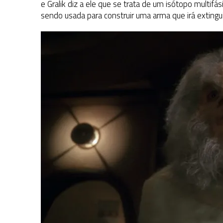
e Gralik diz a ele que se trata de um isótopo multifá
sendo usada para construir uma arma que irá extinguir 