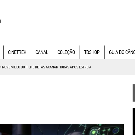
CINETREK
CANAL
COLEÇÃO
TBSHOP
GUIA DO CÂN
NOVO VÍDEO DO FILME DE FÃS AXANAR HORAS APÓS ESTREIA
 – “THE GRIFFIN INCIDENT” (4×02)
FIM DE UMA ERA NA SDCC
STAR TREK
SOBRE DIFERENTES PONTOS DE VISTA
t
SILIS
JÁ DISPONÍVEL EM PRÉ-VENDA!
T
IE DOCUMENTAL DE
STAR TREK
, CHEGA EM 8 DE SETEMBRO
d
v
RIEND