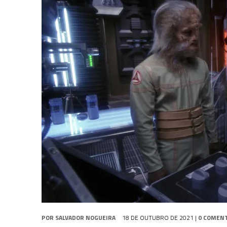
5 DE AGOSTO DE 2026
|
BALDE DO ODO #122 CHILDREN OF TIME
4 DE AGOSTO DE 2026
|
REVISITANDO “HIDE AND Q” (TNG 1×09)
3 DE AGOSTO DE 2026
|
VEJA FOTOS DO TERCEIRO EPISÓDIO DA 4ª 
POR
SALVADOR NOGUEIRA
18 DE OUTUBRO DE 2021
|
0 COMEN