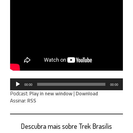
Tocador
00:00
00:00
de
Podcast:
Play in new window
|
Download
áudio
Assinar:
RSS
Descubra mais sobre Trek Brasilis