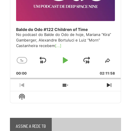
Balde do Odo #122 Children of Time
No podcast do Balde do Odo de hoje, Mariana “Kira”
Gamberger, Alexandre Bortuluci e Luiz “Morn”
Castanheira recebem
[...]
1
x
Skip
Play
Jump
Change
Share
Playback
This
Backward
Pause
Forward
00:00
Rate
02:11:58
Episode
Previous
Show
Next
Episode
Episodes
Episode
Show
List
Podcast
Information
ASSINE A REDE TB