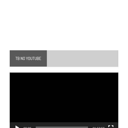
TB NO YOUTUBE
Tocador
de
vídeo