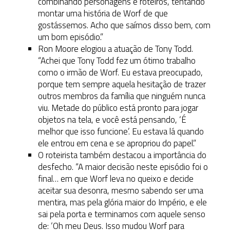
combinando personagens e roteiros, tentando
montar uma história de Worf de que
gostássemos. Acho que saímos disso bem, com
um bom episódio.”
Ron Moore elogiou a atuação de Tony Todd.
“Achei que Tony Todd fez um ótimo trabalho
como o irmão de Worf. Eu estava preocupado,
porque tem sempre aquela hesitação de trazer
outros membros da família que ninguém nunca
viu. Metade do público está pronto para jogar
objetos na tela, e você está pensando, ‘É
melhor que isso funcione’. Eu estava lá quando
ele entrou em cena e se apropriou do papel.”
O roteirista também destacou a importância do
desfecho. “A maior decisão neste episódio foi o
final… em que Worf leva no queixo e decide
aceitar sua desonra, mesmo sabendo ser uma
mentira, mas pela glória maior do Império, e ele
sai pela porta e terminamos com aquele senso
de: ‘Oh meu Deus. Isso mudou Worf para