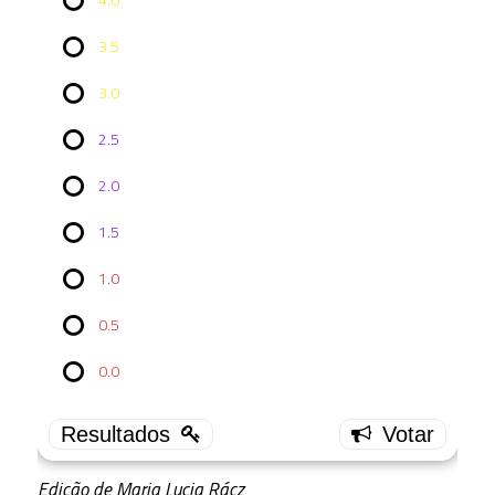
3.5
3.0
2.5
2.0
Vote no
1.5
Episódio
TNG
3x17:
1.0
Sins of
the
0.5
Father
0.0
4.0
12 (
66.67 % )
3.5
6 (
33.33 % )
Edição de Maria Lucia Rácz