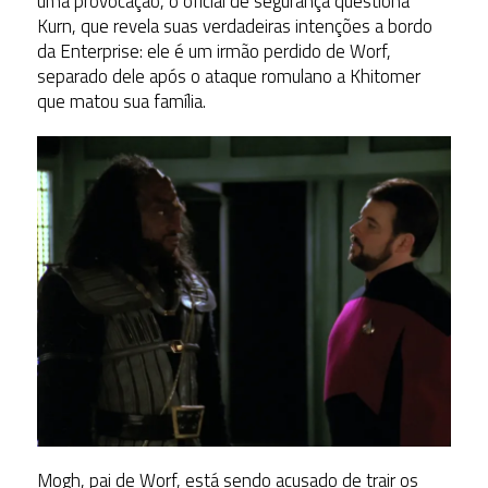
uma provocação, o oficial de segurança questiona
Kurn, que revela suas verdadeiras intenções a bordo
da Enterprise: ele é um irmão perdido de Worf,
separado dele após o ataque romulano a Khitomer
que matou sua família.
Mogh, pai de Worf, está sendo acusado de trair os