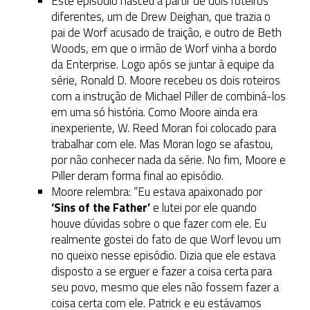
Este episódio nasceu a partir de dois roteiros
diferentes, um de Drew Deighan, que trazia o
pai de Worf acusado de traição, e outro de Beth
Woods, em que o irmão de Worf vinha a bordo
da Enterprise. Logo após se juntar à equipe da
série, Ronald D. Moore recebeu os dois roteiros
com a instrução de Michael Piller de combiná-los
em uma só história. Como Moore ainda era
inexperiente, W. Reed Moran foi colocado para
trabalhar com ele. Mas Moran logo se afastou,
por não conhecer nada da série. No fim, Moore e
Piller deram forma final ao episódio.
Moore relembra: “Eu estava apaixonado por
‘Sins of the Father’
e lutei por ele quando
houve dúvidas sobre o que fazer com ele. Eu
realmente gostei do fato de que Worf levou um
no queixo nesse episódio. Dizia que ele estava
disposto a se erguer e fazer a coisa certa para
seu povo, mesmo que eles não fossem fazer a
coisa certa com ele. Patrick e eu estávamos