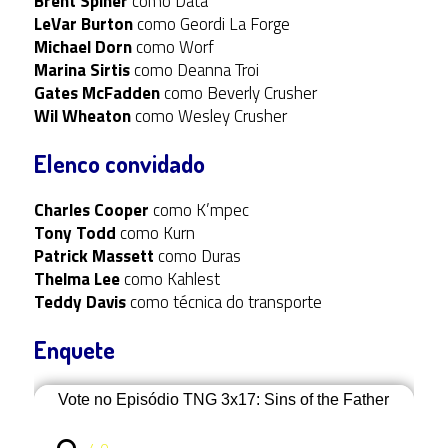
Brent Spiner
como Data
LeVar Burton
como Geordi La Forge
Michael Dorn
como Worf
Marina Sirtis
como Deanna Troi
Gates McFadden
como Beverly Crusher
Wil Wheaton
como Wesley Crusher
Elenco convidado
Charles Cooper
como K’mpec
Tony Todd
como Kurn
Patrick Massett
como Duras
Thelma Lee
como Kahlest
Teddy Davis
como técnica do transporte
Enquete
Vote no Episódio TNG 3x17: Sins of the Father
4.0