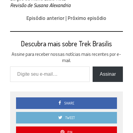
Revisão de Susana Alexandria
3.0
0 ( 0 % )
Episódio anterior
|
Próximo episódio
2.5
0 ( 0 % )
2.0
0 ( 0 % )
Descubra mais sobre Trek Brasilis
1.5
Assine para receber nossas notícias mais recentes por e-
0 ( 0 % )
mail.
1.0
Digite seu e-mail…
0 ( 0 % )
Assinar
0.5
0 ( 0 % )
0.0
0 ( 0 % )
SHARE
TWEET
PIN