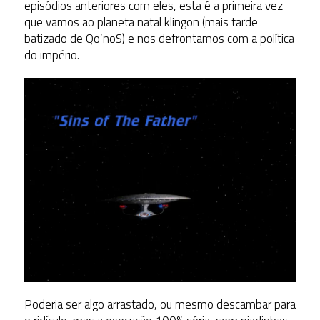
episódios anteriores com eles, esta é a primeira vez
que vamos ao planeta natal klingon (mais tarde
batizado de Qo’noS) e nos defrontamos com a política
do império.
Poderia ser algo arrastado, ou mesmo descambar para