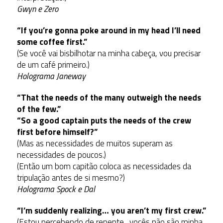
Gwyn e Zero
“If you’re gonna poke around in my head I’ll need
some coffee first.”
(Se você vai bisbilhotar na minha cabeça, vou precisar
de um café primeiro.)
Holograma Janeway
“That the needs of the many outweigh the needs
of the few.”
“So a good captain puts the needs of the crew
first before himself?”
(Mas as necessidades de muitos superam as
necessidades de poucos.)
(Então um bom capitão coloca as necessidades da
tripulação antes de si mesmo?)
Holograma Spock e Dal
“I’m suddenly realizing… you aren’t my first crew.”
(Estou percebendo de repente…vocês não são minha