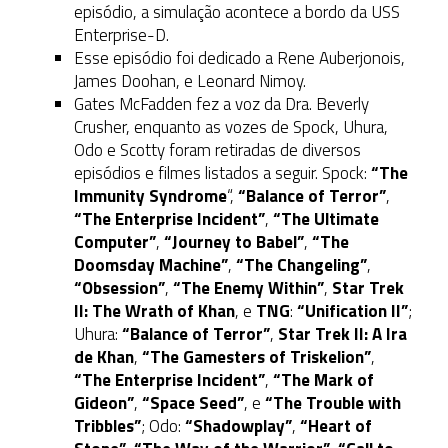
episódio, a simulação acontece a bordo da USS
Enterprise-D.
Esse episódio foi dedicado a Rene Auberjonois,
James Doohan, e Leonard Nimoy.
Gates McFadden fez a voz da Dra. Beverly
Crusher, enquanto as vozes de Spock, Uhura,
Odo e Scotty foram retiradas de diversos
episódios e filmes listados a seguir. Spock:
“The
Immunity Syndrome
“,
“Balance of Terror”
,
“The Enterprise Incident”
,
“The Ultimate
Computer”
,
“Journey to Babel”
,
“The
Doomsday Machine”
,
“The Changeling”
,
“Obsession”
,
“The Enemy Within”
,
Star Trek
II: The Wrath of Khan
, e
TNG
:
“Unification II”
;
Uhura:
“Balance of Terror”
,
Star Trek II: A Ira
de Khan
,
“The Gamesters of Triskelion”
,
“The Enterprise Incident”
,
“The Mark of
Gideon”
,
“Space Seed”
, e
“The Trouble with
Tribbles”
; Odo:
“Shadowplay”
,
“Heart of