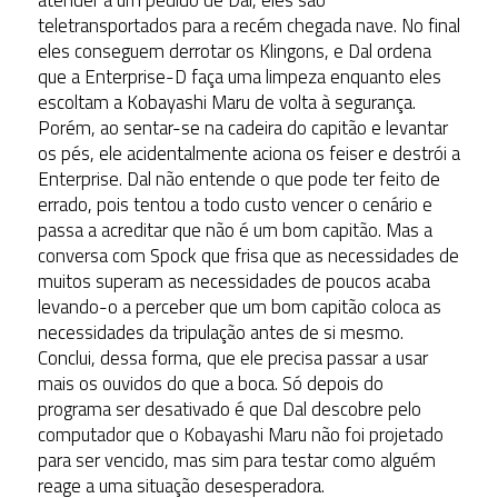
atender a um pedido de Dal, eles são
teletransportados para a recém chegada nave. No final
eles conseguem derrotar os Klingons, e Dal ordena
que a Enterprise-D faça uma limpeza enquanto eles
escoltam a Kobayashi Maru de volta à segurança.
Porém, ao sentar-se na cadeira do capitão e levantar
os pés, ele acidentalmente aciona os feiser e destrói a
Enterprise. Dal não entende o que pode ter feito de
errado, pois tentou a todo custo vencer o cenário e
passa a acreditar que não é um bom capitão. Mas a
conversa com Spock que frisa que as necessidades de
muitos superam as necessidades de poucos acaba
levando-o a perceber que um bom capitão coloca as
necessidades da tripulação antes de si mesmo.
Conclui, dessa forma, que ele precisa passar a usar
mais os ouvidos do que a boca. Só depois do
programa ser desativado é que Dal descobre pelo
computador que o Kobayashi Maru não foi projetado
para ser vencido, mas sim para testar como alguém
reage a uma situação desesperadora.