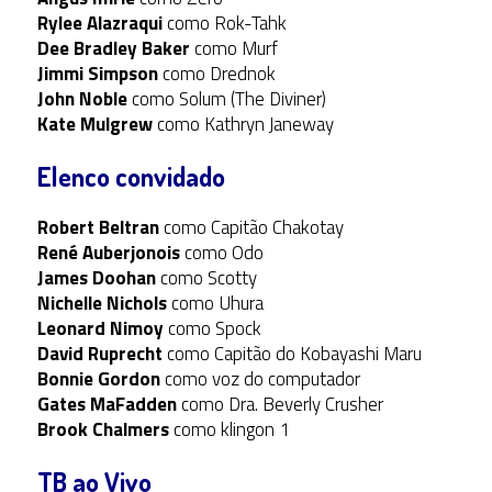
Rylee Alazraqui
como Rok-Tahk
Dee Bradley Baker
como Murf
Jimmi Simpson
como Drednok
John Noble
como Solum (The Diviner)
Kate Mulgrew
como Kathryn Janeway
Elenco convidado
Robert Beltran
como Capitão Chakotay
René Auberjonois
como Odo
James Doohan
como Scotty
Nichelle Nichols
como Uhura
Leonard Nimoy
como Spock
David Ruprecht
como Capitão do Kobayashi Maru
Bonnie Gordon
como voz do computador
Gates MaFadden
como Dra. Beverly Crusher
Brook Chalmers
como klingon 1
TB ao Vivo