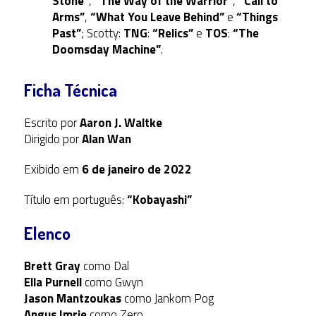
Stone”
,
“The Way of the Warrior”
,
“Call to
Arms”
,
“What You Leave Behind”
e
“Things
Past”
; Scotty:
TNG
:
“Relics”
e
TOS
:
“The
Doomsday Machine”
.
Ficha Técnica
Escrito por
Aaron J. Waltke
Dirigido por
Alan Wan
Exibido em
6 de janeiro de 2022
Título em português:
“Kobayashi”
Elenco
Brett Gray
como Dal
Ella Purnell
como Gwyn
Jason Mantzoukas
como Jankom Pog
Angus Imrie
como Zero