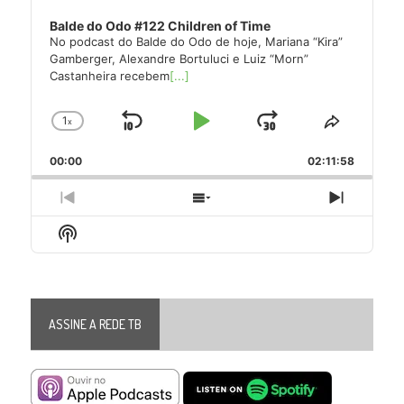
Balde do Odo #122 Children of Time
No podcast do Balde do Odo de hoje, Mariana “Kira”
Gamberger, Alexandre Bortuluci e Luiz “Morn”
Castanheira recebem
[...]
1
x
Skip
Play
Jump
Change
Share
Playback
This
Backward
Pause
Forward
00:00
Rate
02:11:58
Episode
Previous
Show
Next
Episode
Episodes
Episode
Show
List
Podcast
Information
ASSINE A REDE TB