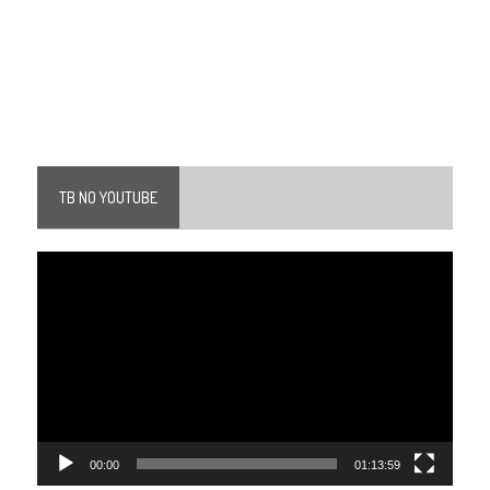
TB NO YOUTUBE
Tocador
de
vídeo
00:00
01:13:59