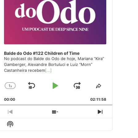
Balde do Odo #122 Children of Time
No podcast do Balde do Odo de hoje, Mariana “Kira”
Gamberger, Alexandre Bortuluci e Luiz “Morn”
Castanheira recebem
[...]
1
x
Skip
Play
Jump
Change
Share
Playback
This
Backward
Pause
Forward
00:00
Rate
02:11:58
Episode
Previous
Show
Next
Episode
Episodes
Episode
Show
List
Podcast
Information