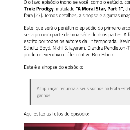
O oitavo episódio (nono se você, como o estúdio, co
Trek: Prodigy
, intitulado
“A Moral Star, Part 1”
, c
feira (27). Temos detalhes, a sinopse e algumas ima
Este, que será o penúltimo episódio do primeiro ar
ser a primeira parte de uma série de duas partes. A
escrito por todos os autores da 1ª temporada: Kev
Schultz Boyd, Nikhil S. Jayaram, Diandra Pendleton-
produtor executivo e líder criativo Ben Hibon.
Esta é a sinopse do episódio:
A tripulação renuncia a seus sonhos na Frota Este
ganhos.
Aqui estão as fotos do episódio: