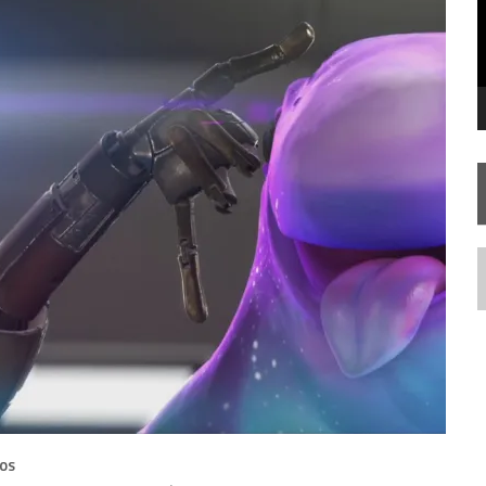
 – “THE GRIFFIN INCIDENT” (4×02)
FIM DE UMA ERA NA SDCC
TA TEMPORADA DE
A NOVA GERAÇÃO
N
OS