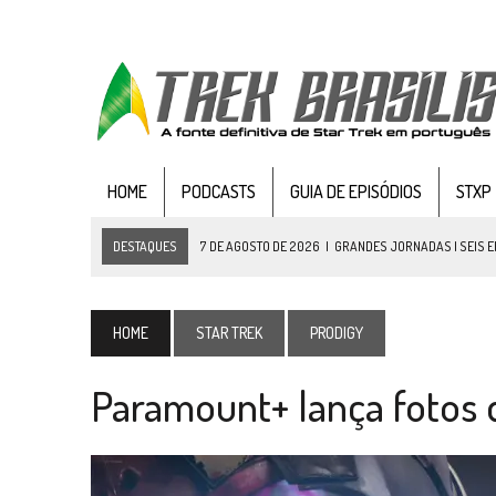
HOME
PODCASTS
GUIA DE EPISÓDIOS
STXP
DESTAQUES
7 DE AGOSTO DE 2026
|
GRANDES JORNADAS | SEIS E
7 DE AGOSTO DE 2026
|
SNW 4×03: HUMAN BEST FRIEND
6 DE AGOSTO DE 2026
|
NOVA TEMPORADA DE
THE CENTER SEAT
, SÉR
HOME
STAR TREK
PRODIGY
5 DE AGOSTO DE 2026
|
BALDE DO ODO #122 CHILDREN OF TIME
Paramount+ lança fotos de
4 DE AGOSTO DE 2026
|
REVISITANDO “HIDE AND Q” (TNG 1×09)
3 DE AGOSTO DE 2026
|
VEJA FOTOS DO TERCEIRO EPISÓDIO DA 4ª 
3 DE AGOSTO DE 2026
|
PARAMOUNT E CBS DERRUBAM NOVO VÍDEO DO