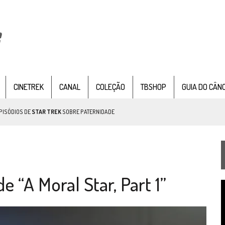
CINETREK
CANAL
COLEÇÃO
TBSHOP
GUIA DO CÂN
PISÓDIOS DE
STAR TREK
SOBRE PATERNIDADE
IE DOCUMENTAL DE
STAR TREK
, CHEGA EM 8 DE SETEMBRO
 “A Moral Star, Part 1”
T
TEMPORADA DE STRANGE NEW WORDS
d
v
 FILME DE FÃS AXANAR HORAS APÓS ESTREIA