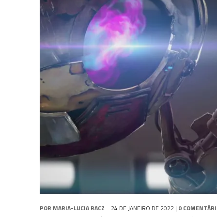
2 DE AGOSTO DE 2026
|
TB AO VIVO | STAR TREK: STRANGE NEW WORLDS
1 DE AGOSTO DE 2026
|
ELENCO DE STRANGE NEW WORLDS ENCARA O 
8 DE AGOSTO DE 2026
|
NOVO VOLUME DA
COLEÇÃO TB
ABORDA QUAR
POR
MARIA-LUCIA RACZ
24 DE JANEIRO DE 2022
|
0 COMENTÁRI