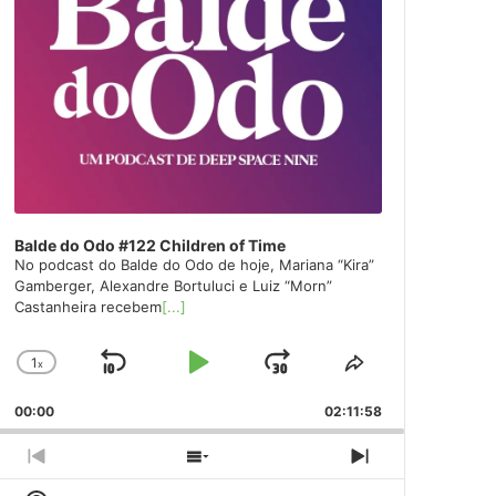
Balde do Odo #122 Children of Time
No podcast do Balde do Odo de hoje, Mariana “Kira”
Gamberger, Alexandre Bortuluci e Luiz “Morn”
Castanheira recebem
[...]
1
x
Skip
Play
Jump
Change
Share
Playback
This
Backward
Pause
Forward
00:00
Rate
02:11:58
Episode
Previous
Show
Next
Episode
Episodes
Episode