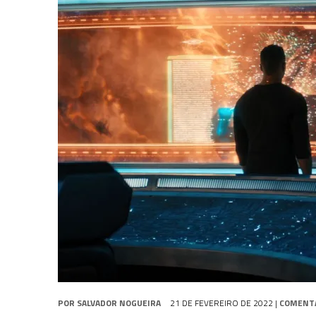
31 DE JULHO DE 2026
|
GRANDES JORNADAS | QUATRO EPISÓDIOS DE
7 DE AGOSTO DE 2026
|
GRANDES JORNADAS | SEIS EPISÓDIOS DE
ST
7 DE AGOSTO DE 2026
|
SNW 4×03: HUMAN BEST FRIEND
POR
SALVADOR NOGUEIRA
21 DE FEVEREIRO DE 2022
|
COMENT