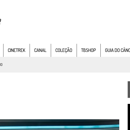
CINETREK
CANAL
COLEÇÃO
TBSHOP
GUIA DO CÂN
NTER SEAT
, SÉRIE DOCUMENTAL DE
STAR TREK
, CHEGA EM 8 DE SETEMBRO
TEMPORADA DE STRANGE NEW WORDS
 FILME DE FÃS AXANAR HORAS APÓS ESTREIA
T
 – “THE GRIFFIN INCIDENT” (4×02)
d
v
FIM DE UMA ERA NA SDCC