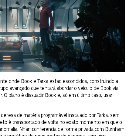
rante onde Book e Tarka estão escondidos, construindo a
grupo avançado que tentará abordar o veículo de Book via
r. O plano é dissuadir Book e, só em último caso, usar
 defesa de matéria programável instalado por Tarka, sem
teto é transportado de volta no exato momento em que o
a anomalia. Nhan conferencia de forma privada com Burnham
m o protótipo do novo motor de esporos, tem uma