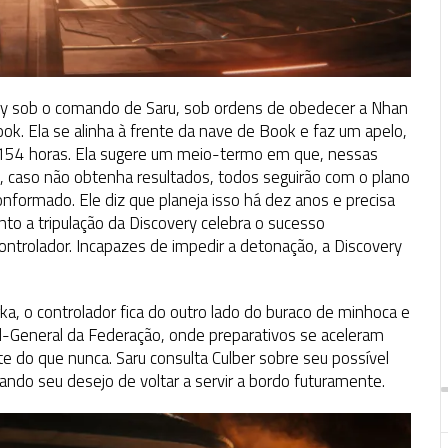
ery sob o comando de Saru, sob ordens de obedecer a Nhan
ok. Ela se alinha à frente da nave de Book e faz um apelo,
 154 horas. Ela sugere um meio-termo em que, nessas
e, caso não obtenha resultados, todos seguirão com o plano
onformado. Ele diz que planeja isso há dez anos e precisa
nto a tripulação da Discovery celebra o sucesso
 controlador. Incapazes de impedir a detonação, a Discovery
rka, o controlador fica do outro lado do buraco de minhoca e
el-General da Federação, onde preparativos se aceleram
te do que nunca. Saru consulta Culber sobre seu possível
ndo seu desejo de voltar a servir a bordo futuramente.