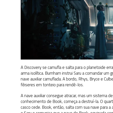
A Discovery se camufla e salta para o planetoide er
arma isolítica. Burnham instrui Saru a comandar um 
nave auxiliar camuflada. A bordo, Rhys, Bryce e Culbe
fêiseres em tonteio para rendê-los.
A nave auxiliar consegue atracar, mas um sistema de
conhecimento de Book, começa a destruí-la. O quar
casco cede. Book, então, salta com sua nave para 
e Saru e comunica que a nave de Book, equipada co