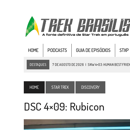
HOME
PODCASTS
GUIA DE EPISÓDIOS
STXP
DESTAQUES
6 DE AGOSTO DE 2026
|
NOVA TEMPORADA DE
THE CE
5 DE AGOSTO DE 2026
|
BALDE DO ODO #122 CHILDREN OF TIME
4 DE AGOSTO DE 2026
|
REVISITANDO “HIDE AND Q” (TNG 1×09)
HOME
STAR TREK
DISCOVERY
3 DE AGOSTO DE 2026
|
VEJA FOTOS DO TERCEIRO EPISÓDIO DA 4ª 
DSC 4×09: Rubicon
3 DE AGOSTO DE 2026
|
PARAMOUNT E CBS DERRUBAM NOVO VÍDEO DO
2 DE AGOSTO DE 2026
|
TB AO VIVO | STAR TREK: STRANGE NEW WORLDS
1 DE AGOSTO DE 2026
|
ELENCO DE STRANGE NEW WORLDS ENCARA O 