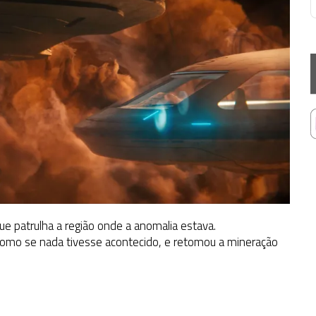
e patrulha a região onde a anomalia estava.
omo se nada tivesse acontecido, e retomou a mineração