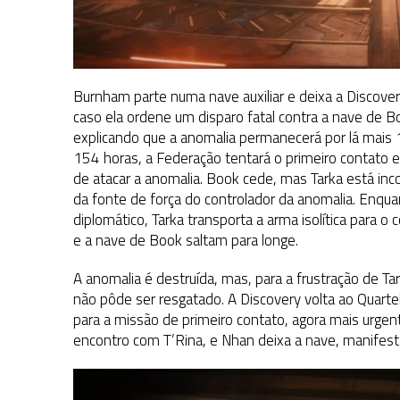
Burnham parte numa nave auxiliar e deixa a Discov
caso ela ordene um disparo fatal contra a nave de Bo
explicando que a anomalia permanecerá por lá mais
154 horas, a Federação tentará o primeiro contato 
de atacar a anomalia. Book cede, mas Tarka está inc
da fonte de força do controlador da anomalia. Enqua
diplomático, Tarka transporta a arma isolítica para o
e a nave de Book saltam para longe.
A anomalia é destruída, mas, para a frustração de Ta
não pôde ser resgatado. A Discovery volta ao Quart
para a missão de primeiro contato, agora mais urgen
encontro com T’Rina, e Nhan deixa a nave, manifesta