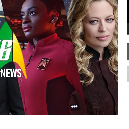
STAR TREK
SOBRE DIFERENTES PONTOS DE VISTA
SILIS
JÁ DISPONÍVEL EM PRÉ-VENDA!
IE DOCUMENTAL DE
STAR TREK
, CHEGA EM 8 DE SETEMBRO
N