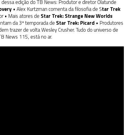
s dessa edição do TB News: Produtor e diretor Olatunde
overy
• Alex Kurtzman comenta da filosofia de S
tar Trek
or • Mais atores de
Star Trek: Strange New Worlds
omentam da 3ª temporada de
Star Trek: Picard
• Produtores
em trazer de volta Wesley Crusher. Tudo do universo de
 TB News 115, está no ar.