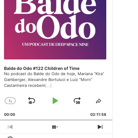
Balde do Odo #122 Children of Time
No podcast do Balde do Odo de hoje, Mariana “Kira”
Gamberger, Alexandre Bortuluci e Luiz “Morn”
Castanheira recebem
[...]
1
x
Skip
Play
Jump
Change
Share
Playback
This
Backward
Pause
Forward
00:00
Rate
02:11:58
Episode
Previous
Show
Next
Episode
Episodes
Episode