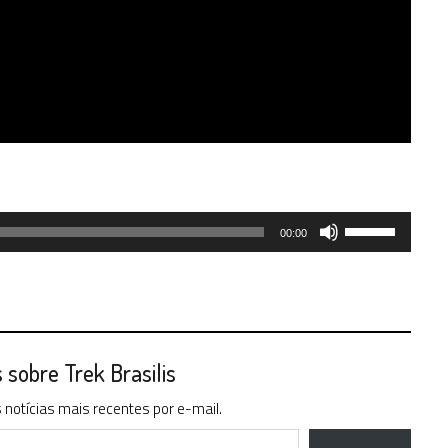
Use
00:00
as
setas
para
cima
ou
para
sobre Trek Brasilis
baixo
notícias mais recentes por e-mail.
para
aumentar