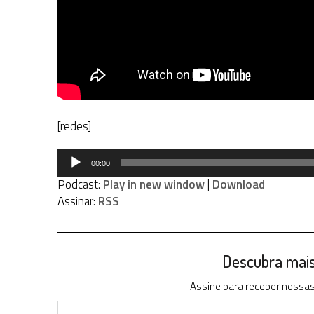
[redes]
Tocador
00:00
de
Podcast:
Play in new window
|
Download
áudio
Assinar:
RSS
Descubra mais 
Assine para receber nossas 
Digite seu e-mail…