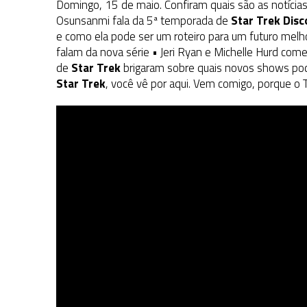
Domingo, 15 de maio. Confiram quais são as notícia
Osunsanmi fala da 5ª temporada de
Star Trek Disc
e como ela pode ser um roteiro para um futuro melh
falam da nova série • Jeri Ryan e Michelle Hurd c
de
Star Trek
brigaram sobre quais novos shows pod
Star Trek
, você vê por aqui. Vem comigo, porque o