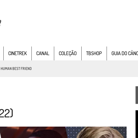
CINETREK
CANAL
COLEÇÃO
TBSHOP
GUIA DO CÂN
: HUMAN BEST FRIEND
TEMPORADA DE STRANGE NEW WORDS
22)
 FILME DE FÃS AXANAR HORAS APÓS ESTREIA
T
 – “THE GRIFFIN INCIDENT” (4×02)
d
v
FIM DE UMA ERA NA SDCC