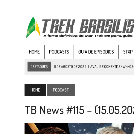
HOME
PODCASTS
GUIA DE EPISÓDIOS
STXP
DESTAQUES
6 DE AGOSTO DE 2026
|
AVALIE E COMENTE SNW 4×03
5 DE AGOSTO DE 2026
|
BALDE DO ODO #122 CHILDREN OF TIME
4 DE AGOSTO DE 2026
|
REVISITANDO “HIDE AND Q” (TNG 1×09)
HOME
PODCAST
3 DE AGOSTO DE 2026
|
VEJA FOTOS DO TERCEIRO EPISÓDIO DA 4ª 
TB News #115 – (15.05.20
3 DE AGOSTO DE 2026
|
PARAMOUNT E CBS DERRUBAM NOVO VÍDEO DO
2 DE AGOSTO DE 2026
|
TB AO VIVO | STAR TREK: STRANGE NEW WORLDS
1 DE AGOSTO DE 2026
|
ELENCO DE STRANGE NEW WORLDS ENCARA O 