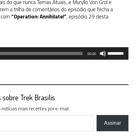
is do que nunca Temas Atuais, e Muryllo Von Grol e
em a trilha de comentários do episódio que fecha a
, com
“Operation: Annihilate!”
, episódio 29 desta
Use
00:00
as
setas
para
cima
ou
para
sobre Trek Brasilis
baixo
notícias mais recentes por e-mail.
para
aumentar
ou
Assinar
diminuir
o