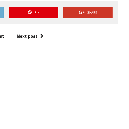
volume.
PIN
SHARE
st
Next post