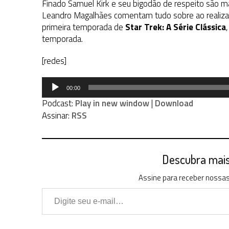
Finado Samuel Kirk e seu bigodão de respeito são ma
Leandro Magalhães comentam tudo sobre ao realizar
primeira temporada de
Star Trek: A Série Clássica
temporada.
[redes]
Tocador
00:00
de
Podcast:
Play in new window
|
Download
áudio
Assinar:
RSS
Descubra mais 
Assine para receber nossas 
Digite seu e-mail…