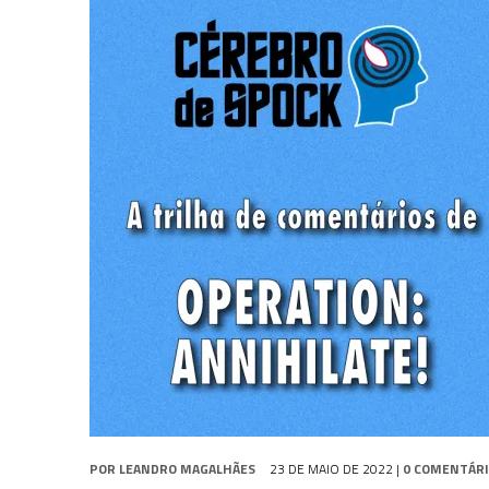
2 DE AGOSTO DE 2026
|
TB AO VIVO | STAR TREK: STRANGE NEW WORLDS
1 DE AGOSTO DE 2026
|
ELENCO DE STRANGE NEW WORLDS ENCARA O 
8 DE AGOSTO DE 2026
|
NOVO VOLUME DA
COLEÇÃO TB
ABORDA QUAR
POR
LEANDRO MAGALHÃES
23 DE MAIO DE 2022
|
0 COMENTÁR