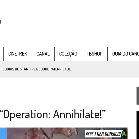
CINETREK
CANAL
COLEÇÃO
TBSHOP
GUIA DO CÂN
PISÓDIOS DE
STAR TREK
SOBRE PATERNIDADE
IE DOCUMENTAL DE
STAR TREK
, CHEGA EM 8 DE SETEMBRO
Operation: Annihilate!”
T
TEMPORADA DE STRANGE NEW WORDS
d
v
 FILME DE FÃS AXANAR HORAS APÓS ESTREIA