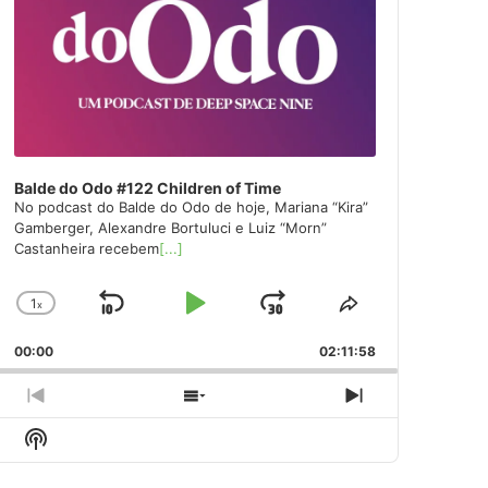
Balde do Odo #122 Children of Time
No podcast do Balde do Odo de hoje, Mariana “Kira”
Gamberger, Alexandre Bortuluci e Luiz “Morn”
Castanheira recebem
[...]
1
x
Skip
Play
Jump
Change
Share
Playback
This
Backward
Pause
Forward
00:00
Rate
02:11:58
Episode
Previous
Show
Next
Episode
Episodes
Episode
Show
List
Podcast
Information