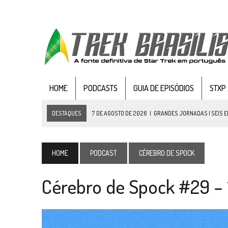
HOME
PODCASTS
GUIA DE EPISÓDIOS
STXP
DESTAQUES
7 DE AGOSTO DE 2026
|
GRANDES JORNADAS | SEIS E
7 DE AGOSTO DE 2026
|
SNW 4×03: HUMAN BEST FRIEND
6 DE AGOSTO DE 2026
|
NOVA TEMPORADA DE
THE CENTER SEAT
, SÉR
HOME
PODCAST
CÉREBRO DE SPOCK
5 DE AGOSTO DE 2026
|
BALDE DO ODO #122 CHILDREN OF TIME
Cérebro de Spock #29 – “
4 DE AGOSTO DE 2026
|
REVISITANDO “HIDE AND Q” (TNG 1×09)
3 DE AGOSTO DE 2026
|
VEJA FOTOS DO TERCEIRO EPISÓDIO DA 4ª 
3 DE AGOSTO DE 2026
|
PARAMOUNT E CBS DERRUBAM NOVO VÍDEO DO