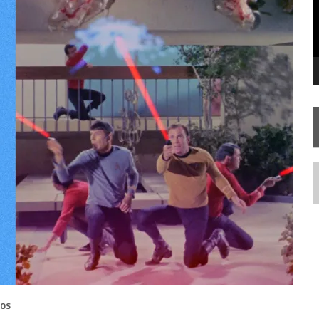
 – “THE GRIFFIN INCIDENT” (4×02)
FIM DE UMA ERA NA SDCC
TA TEMPORADA DE
A NOVA GERAÇÃO
N
IOS