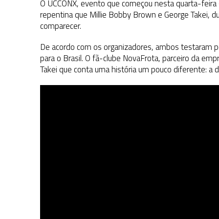
O UCCONX, evento que começou nesta quarta-feira 
repentina que Millie Bobby Brown e George Takei, dua
comparecer.
De acordo com os organizadores, ambos testaram po
para o Brasil. O fã-clube NovaFrota, parceiro da e
Takei que conta uma história um pouco diferente: a de