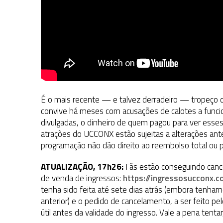
É o mais recente — e talvez derradeiro — tropeço 
convive há meses com acusações de calotes a funcion
divulgadas, o dinheiro de quem pagou para ver esse
atrações do UCCONX estão sujeitas a alterações antes
programação não dão direito ao reembolso total ou pa
ATUALIZAÇÃO, 17h26:
Fãs estão conseguindo cance
de venda de ingressos:
https://ingressosucconx.c
tenha sido feita até sete dias atrás (embora tenh
anterior) e o pedido de cancelamento, a ser feito pe
útil antes da validade do ingresso. Vale a pena tenta