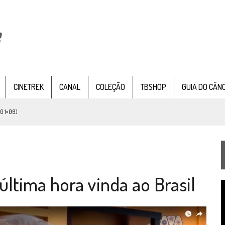
CINETREK
CANAL
COLEÇÃO
TBSHOP
GUIA DO CÂN
G 1×09)
TEMPORADA DE STRANGE NEW WORDS
 FILME DE FÃS AXANAR HORAS APÓS ESTREIA
 – “THE GRIFFIN INCIDENT” (4×02)
última hora vinda ao Brasil
FIM DE UMA ERA NA SDCC
T
STAR TREK
SOBRE DIFERENTES PONTOS DE VISTA
d
v
SILIS
JÁ DISPONÍVEL EM PRÉ-VENDA!