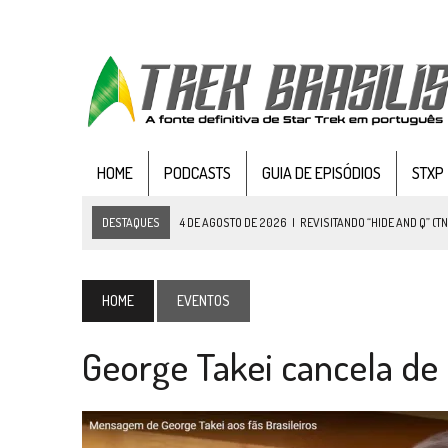
HOME
PODCASTS
GUIA DE EPISÓDIOS
STXP
DESTAQUES
4 DE AGOSTO DE 2026
|
REVISITANDO “HIDE AND Q” (TN
3 DE AGOSTO DE 2026
|
VEJA FOTOS DO TERCEIRO EPISÓDIO DA 4ª 
3 DE AGOSTO DE 2026
|
PARAMOUNT E CBS DERRUBAM NOVO VÍDEO DO
HOME
EVENTOS
2 DE AGOSTO DE 2026
|
TB AO VIVO | STAR TREK: STRANGE NEW WORLDS
George Takei cancela de 
1 DE AGOSTO DE 2026
|
ELENCO DE STRANGE NEW WORLDS ENCARA O 
31 DE JULHO DE 2026
|
GRANDES JORNADAS | QUATRO EPISÓDIOS DE
31 DE JULHO DE 2026
|
BOX DELUXE DO ANO 5 DA
COLEÇÃO TREK BRA