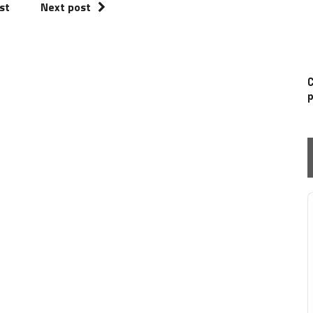
st
Next post
C
p
P