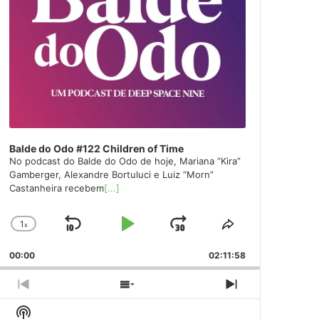
Balde do Odo #122 Children of Time
No podcast do Balde do Odo de hoje, Mariana “Kira”
Gamberger, Alexandre Bortuluci e Luiz “Morn”
Castanheira recebem
[...]
1
x
Skip
Play
Jump
Change
Share
Playback
This
Backward
Pause
Forward
00:00
Rate
02:11:58
Episode
Previous
Show
Next
Episode
Episodes
Episode
Show
List