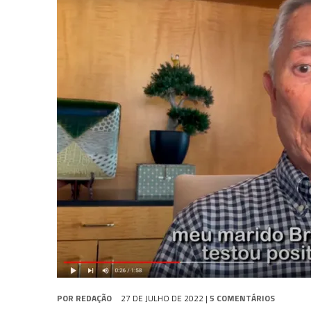
31 DE JULHO DE 2026
|
SNW 4×02: THE GRIFFIN INCIDENT
31 DE JULHO DE 2026
|
SCOTT BAKULA REVISITA O LEGADO DE ENTERP
5 DE AGOSTO DE 2026
|
BALDE DO ODO #122 CHILDREN OF TIME
POR
REDAÇÃO
27 DE JULHO DE 2022
|
5 COMENTÁRIOS