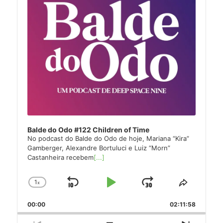
Balde do Odo #122 Children of Time
No podcast do Balde do Odo de hoje, Mariana “Kira”
Gamberger, Alexandre Bortuluci e Luiz “Morn”
Castanheira recebem
[...]
1
x
Skip
Play
Jump
Change
Share
Playback
This
Backward
Pause
Forward
00:00
Rate
02:11:58
Episode