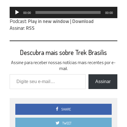
Tocador
00:00
00:00
de
Podcast:
Play in new window
|
Download
áudio
Assinar:
RSS
Descubra mais sobre Trek Brasilis
Assine para receber nossas notícias mais recentes por e-
mail.
Digite seu e-mail…
Assinar
SHARE
TWEET