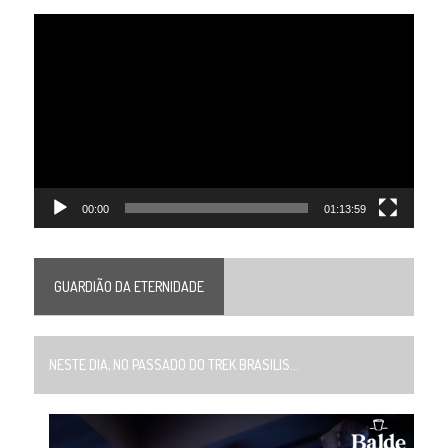
Tocador
de
vídeo
00:00
01:13:59
GUARDIÃO DA ETERNIDADE
NESTE DIA, NO PASSADO DO TREK BRASILIS...