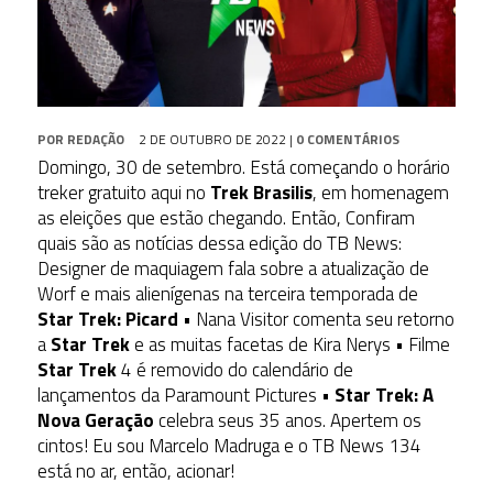
POR
REDAÇÃO
2 DE OUTUBRO DE 2022
|
0 COMENTÁRIOS
Domingo, 30 de setembro. Está começando o horário
treker gratuito aqui no
Trek Brasilis
, em homenagem
as eleições que estão chegando. Então, Confiram
quais são as notícias dessa edição do TB News:
Designer de maquiagem fala sobre a atualização de
Worf e mais alienígenas na terceira temporada de
Star Trek: Picard
• Nana Visitor comenta seu retorno
a
Star Trek
e as muitas facetas de Kira Nerys • Filme
Star Trek
4 é removido do calendário de
lançamentos da Paramount Pictures •
Star Trek: A
Nova Geração
celebra seus 35 anos. Apertem os
cintos! Eu sou Marcelo Madruga e o TB News 134
está no ar, então, acionar!