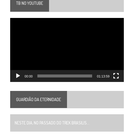
TB NO YOUTUBE
Tocador
de
vídeo
00:00
01:13:59
GUARDIÃO DA ETERNIDADE
NESTE DIA, NO PASSADO DO TREK BRASILIS...