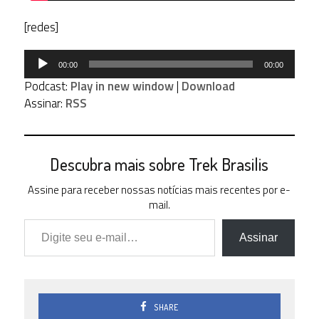
[redes]
Tocador
00:00
00:00
de
Podcast:
Play in new window
|
Download
áudio
Assinar:
RSS
Descubra mais sobre Trek Brasilis
Assine para receber nossas notícias mais recentes por e-
mail.
Digite seu e-mail…
Assinar
SHARE