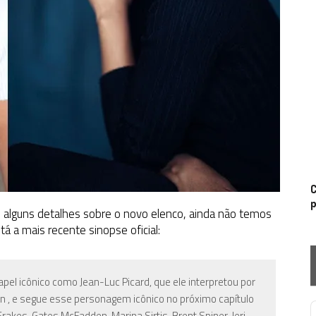
C
p
 alguns detalhes sobre o novo elenco, ainda não temos
á a mais recente sinopse oficial:
pel icônico como Jean-Luc Picard, que ele interpretou por
n , e segue esse personagem icônico no próximo capítulo
rakes, Gates McFadden, Marina Sirtis, Brent Spiner, Jeri