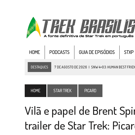
HOME
PODCASTS
GUIA DE EPISÓDIOS
STXP
DESTAQUES
7 DE AGOSTO DE 2026
|
SNW 4×03: HUMAN BEST FRIE
6 DE AGOSTO DE 2026
|
NOVA TEMPORADA DE
THE CENTER SEAT
, SÉR
5 DE AGOSTO DE 2026
|
BALDE DO ODO #122 CHILDREN OF TIME
HOME
STAR TREK
PICARD
4 DE AGOSTO DE 2026
|
REVISITANDO “HIDE AND Q” (TNG 1×09)
Vilã e papel de Brent Sp
3 DE AGOSTO DE 2026
|
VEJA FOTOS DO TERCEIRO EPISÓDIO DA 4ª 
3 DE AGOSTO DE 2026
|
PARAMOUNT E CBS DERRUBAM NOVO VÍDEO DO
trailer de Star Trek: Pic
2 DE AGOSTO DE 2026
|
TB AO VIVO | STAR TREK: STRANGE NEW WORLDS