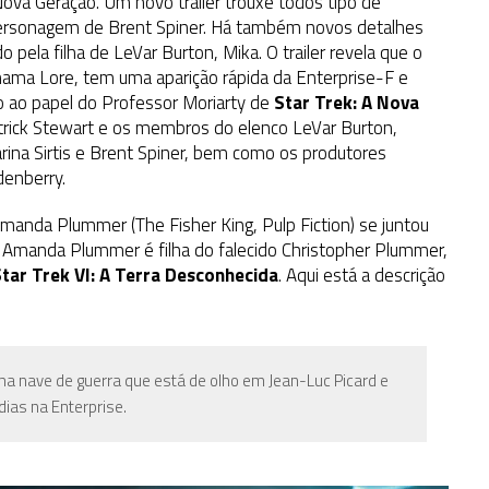
 Nova Geração. Um novo trailer trouxe todos tipo de
no personagem de Brent Spiner. Há também novos detalhes
o pela filha de LeVar Burton, Mika. O trailer revela que o
ama Lore, tem uma aparição rápida da Enterprise-F e
 ao papel do Professor Moriarty de
Star Trek: A Nova
atrick Stewart e os membros do elenco LeVar Burton,
ina Sirtis e Brent Spiner, bem como os produtores
denberry.
manda Plummer (The Fisher King, Pulp Fiction) se juntou
. Amanda Plummer é filha do falecido Christopher Plummer,
tar Trek VI: A Terra Desconhecida
. Aqui está a descrição
uma nave de guerra que está de olho em Jean-Luc Picard e
ias na Enterprise.