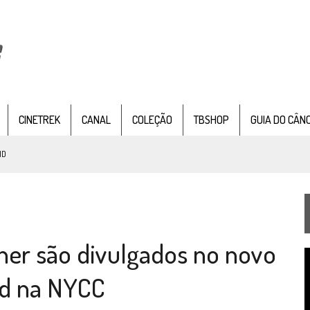
CINETREK
CANAL
COLEÇÃO
TBSHOP
GUIA DO CÂN
ND
IE DOCUMENTAL DE
STAR TREK
, CHEGA EM 8 DE SETEMBRO
iner são divulgados no novo
TEMPORADA DE STRANGE NEW WORDS
T
 FILME DE FÃS AXANAR HORAS APÓS ESTREIA
d
ard na NYCC
v
 – “THE GRIFFIN INCIDENT” (4×02)