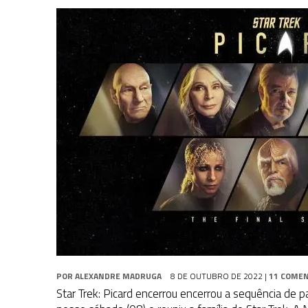
1 DE AGOSTO DE 2026
|
ELENCO DE STRANGE NEW WORLDS ENCARA O 
31 DE JULHO DE 2026
|
GRANDES JORNADAS | QUATRO EPISÓDIOS DE
7 DE AGOSTO DE 2026
|
GRANDES JORNADAS | SEIS EPISÓDIOS DE
ST
POR
ALEXANDRE MADRUGA
8 DE OUTUBRO DE 2022
|
11 COME
Star Trek: Picard encerrou encerrou a sequência de 