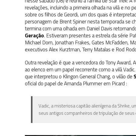
nesse sábado (08) e reuniu a família de Star Trek: A
revelações, incluindo a primeira olhada na vilã e 
sobre os filhos de Geordi, um dos quais é interpretad
personagem de Brent Spiner nesta temporada se ch
termina com uma olhada em Daniel Davis retornando
Geração
. Estiveram presentes a estrela da série P
Michael Dorn, Jonathan Frakes, Gates McFadden, Mar
executivos Alex Kurztman, Terry Matalas e Rod Rod
Outra revelação é que a vencedora do Tony Award, A
ao elenco em um papel recorrente como a vilã Vadic
que interpretou o Klingon General Chang, o vilão de
S
oficial do papel de Amanda Plummer em Picard :
Vadic, a misteriosa capitão alienígena da Shrike, 
seus antigos companheiros de tripulação de seus d