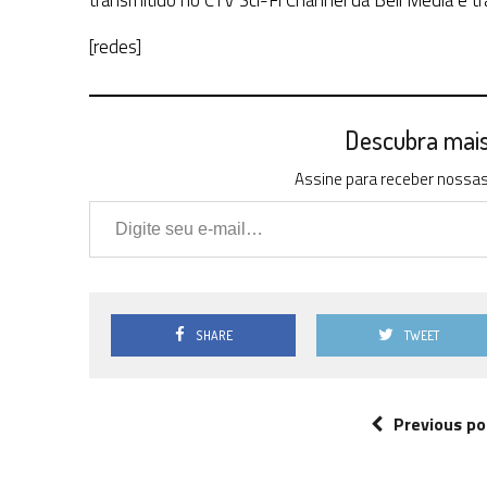
transmitido no CTV Sci-Fi Channel da Bell Media e t
[redes]
Descubra mais 
Assine para receber nossas 
Digite seu e-mail…
SHARE
TWEET
Previous po