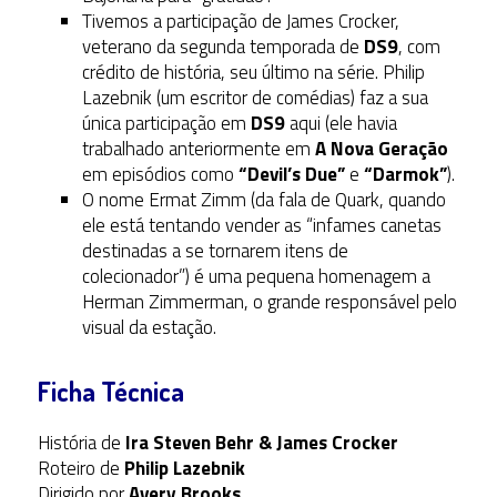
Tivemos a participação de James Crocker,
veterano da segunda temporada de
DS9
, com
crédito de história, seu último na série. Philip
Lazebnik (um escritor de comédias) faz a sua
única participação em
DS9
aqui (ele havia
trabalhado anteriormente em
A Nova Geração
em episódios como
“Devil’s Due”
e
“Darmok”
).
O nome Ermat Zimm (da fala de Quark, quando
ele está tentando vender as “infames canetas
destinadas a se tornarem itens de
colecionador”) é uma pequena homenagem a
Herman Zimmerman, o grande responsável pelo
visual da estação.
Ficha Técnica
História de
Ira Steven Behr & James Crocker
Roteiro de
Philip Lazebnik
Dirigido por
Avery Brooks