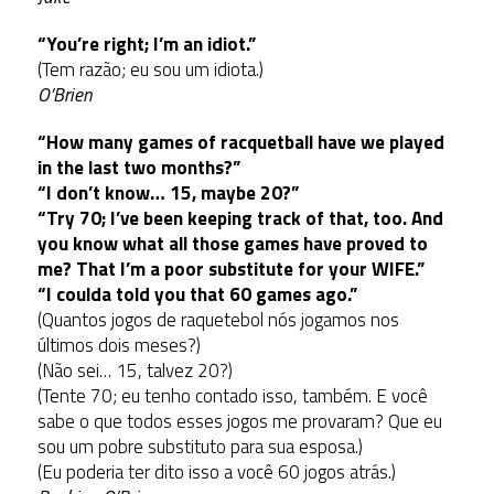
“You’re right; I’m an idiot.”
(Tem razão; eu sou um idiota.)
O’Brien
“How many games of racquetball have we played
in the last two months?”
“I don’t know… 15, maybe 20?”
“Try 70; I’ve been keeping track of that, too. And
you know what all those games have proved to
me? That I’m a poor substitute for your WIFE.”
“I coulda told you that 60 games ago.”
(Quantos jogos de raquetebol nós jogamos nos
últimos dois meses?)
(Não sei… 15, talvez 20?)
(Tente 70; eu tenho contado isso, também. E você
sabe o que todos esses jogos me provaram? Que eu
sou um pobre substituto para sua esposa.)
(Eu poderia ter dito isso a você 60 jogos atrás.)