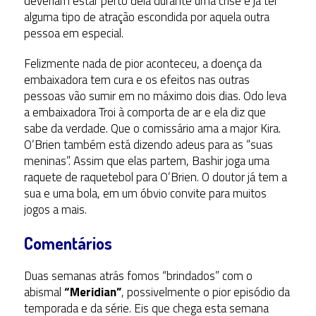
deveriam estar perto dela durante uma crise e já ter
alguma tipo de atração escondida por aquela outra
pessoa em especial.
Felizmente nada de pior aconteceu, a doença da
embaixadora tem cura e os efeitos nas outras
pessoas vão sumir em no máximo dois dias. Odo leva
a embaixadora Troi à comporta de ar e ela diz que
sabe da verdade. Que o comissário ama a major Kira.
O’Brien também está dizendo adeus para as “suas
meninas”. Assim que elas partem, Bashir joga uma
raquete de raquetebol para O’Brien. O doutor já tem a
sua e uma bola, em um óbvio convite para muitos
jogos a mais.
Comentários
Duas semanas atrás fomos “brindados” com o
abismal
“Meridian”
, possivelmente o pior episódio da
temporada e da série. Eis que chega esta semana