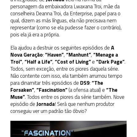
personagem da embaixadora Lwaxana Troi, mãe da
conselheira Deanna Troi, da Enterprise, papel para o
qual, dizem as más línguas, ela não precisava nem
representar (como se ela pudesse fazer o contrário),
pois ela já era a própria.
Ela ajudou a destruir os seguintes episódios de
A
Nova Geração
:
“Haven”
,
“Manhunt”
,
“Menage a
Troi”
,
“Half a Life”
,
“Cost of Living”
e
“Dark Page”
.
Todos, sem exceção, entre os piores daquela série.
Não contente com isso, ela também arrumou tempo
para dinamitar três episódios de
DS9
:
“The
Forsaken”
,
“Fascination”
(a ofensa atual) e
“The
Muse”
. Todos entre os piores da série também. Nove
episódio de
Jornada
! Será que nenhum produtor
conseguiu ver um padrão tão óbvio?