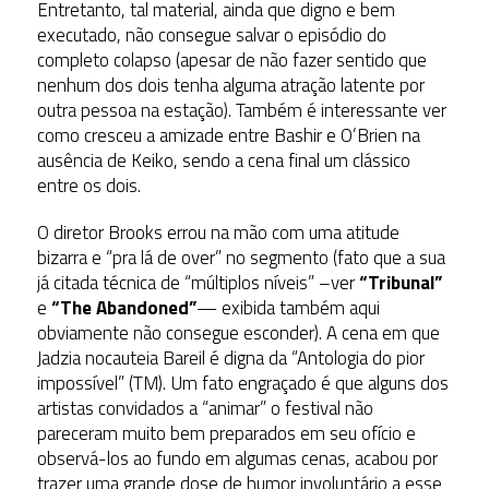
Entretanto, tal material, ainda que digno e bem
executado, não consegue salvar o episódio do
completo colapso (apesar de não fazer sentido que
nenhum dos dois tenha alguma atração latente por
outra pessoa na estação). Também é interessante ver
como cresceu a amizade entre Bashir e O’Brien na
ausência de Keiko, sendo a cena final um clássico
entre os dois.
O diretor Brooks errou na mão com uma atitude
bizarra e “pra lá de over” no segmento (fato que a sua
já citada técnica de “múltiplos níveis” –ver
“Tribunal”
e
“The Abandoned”
— exibida também aqui
obviamente não consegue esconder). A cena em que
Jadzia nocauteia Bareil é digna da “Antologia do pior
impossível” (TM). Um fato engraçado é que alguns dos
artistas convidados a “animar” o festival não
pareceram muito bem preparados em seu ofício e
observá-los ao fundo em algumas cenas, acabou por
trazer uma grande dose de humor involuntário a esse