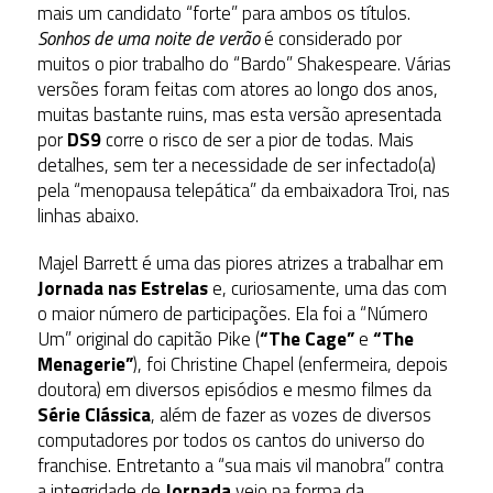
mais um candidato “forte” para ambos os títulos.
Sonhos de uma noite de verão
é considerado por
muitos o pior trabalho do “Bardo” Shakespeare. Várias
versões foram feitas com atores ao longo dos anos,
muitas bastante ruins, mas esta versão apresentada
por
DS9
corre o risco de ser a pior de todas. Mais
detalhes, sem ter a necessidade de ser infectado(a)
pela “menopausa telepática” da embaixadora Troi, nas
linhas abaixo.
Majel Barrett é uma das piores atrizes a trabalhar em
Jornada nas Estrelas
e, curiosamente, uma das com
o maior número de participações. Ela foi a “Número
Um” original do capitão Pike (
“The Cage”
e
“The
Menagerie”
), foi Christine Chapel (enfermeira, depois
doutora) em diversos episódios e mesmo filmes da
Série Clássica
, além de fazer as vozes de diversos
computadores por todos os cantos do universo do
franchise. Entretanto a “sua mais vil manobra” contra
a integridade de
Jornada
veio na forma da