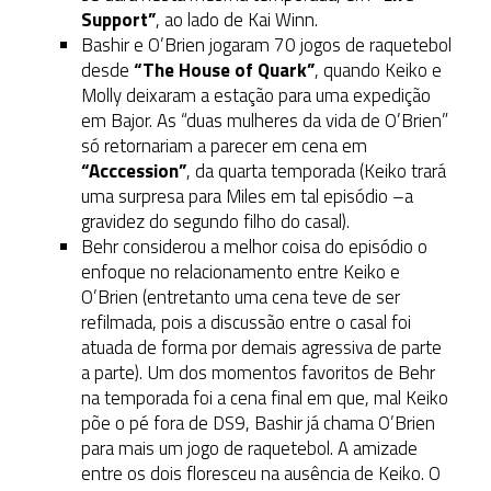
Support”
, ao lado de Kai Winn.
Bashir e O’Brien jogaram 70 jogos de raquetebol
desde
“The House of Quark”
, quando Keiko e
Molly deixaram a estação para uma expedição
em Bajor. As “duas mulheres da vida de O’Brien”
só retornariam a parecer em cena em
“Acccession”
, da quarta temporada (Keiko trará
uma surpresa para Miles em tal episódio –a
gravidez do segundo filho do casal).
Behr considerou a melhor coisa do episódio o
enfoque no relacionamento entre Keiko e
O’Brien (entretanto uma cena teve de ser
refilmada, pois a discussão entre o casal foi
atuada de forma por demais agressiva de parte
a parte). Um dos momentos favoritos de Behr
na temporada foi a cena final em que, mal Keiko
põe o pé fora de DS9, Bashir já chama O’Brien
para mais um jogo de raquetebol. A amizade
entre os dois floresceu na ausência de Keiko. O