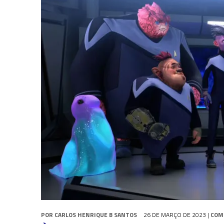
5 DE AGOSTO DE 2026
|
BALDE DO ODO #122 CHILDREN OF TIME
4 DE AGOSTO DE 2026
|
REVISITANDO “HIDE AND Q” (TNG 1×09)
3 DE AGOSTO DE 2026
|
VEJA FOTOS DO TERCEIRO EPISÓDIO DA 4ª 
POR
CARLOS HENRIQUE B SANTOS
26 DE MARÇO DE 2023
|
COM