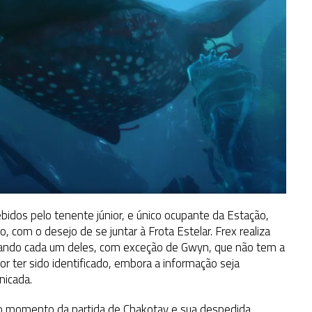
idos pelo tenente júnior, e único ocupante da Estação,
lo, com o desejo de se juntar à Frota Estelar. Frex realiza
icando cada um deles, com exceção de Gwyn, que não tem a
r ter sido identificado, embora a informação seja
nicada.
o momento da partida de Chakotay e sua despedida,