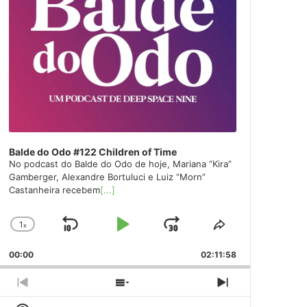
Balde do Odo #122 Children of Time
No podcast do Balde do Odo de hoje, Mariana “Kira”
Gamberger, Alexandre Bortuluci e Luiz “Morn”
Castanheira recebem
[...]
1
x
Skip
Play
Jump
Change
Share
Playback
This
Backward
Pause
Forward
00:00
Rate
02:11:58
Episode
Previous
Show
Next
Episode
Episodes
Episode