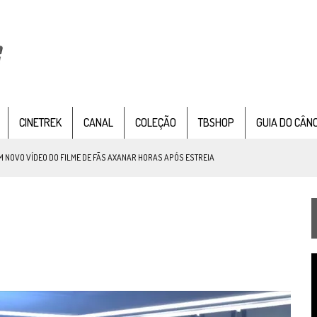
CINETREK
CANAL
COLEÇÃO
TBSHOP
GUIA DO CÂN
NOVO VÍDEO DO FILME DE FÃS AXANAR HORAS APÓS ESTREIA
 – “THE GRIFFIN INCIDENT” (4×02)
FIM DE UMA ERA NA SDCC
STAR TREK
SOBRE DIFERENTES PONTOS DE VISTA
SILIS
JÁ DISPONÍVEL EM PRÉ-VENDA!
T
IE DOCUMENTAL DE
STAR TREK
, CHEGA EM 8 DE SETEMBRO
d
v
RIEND