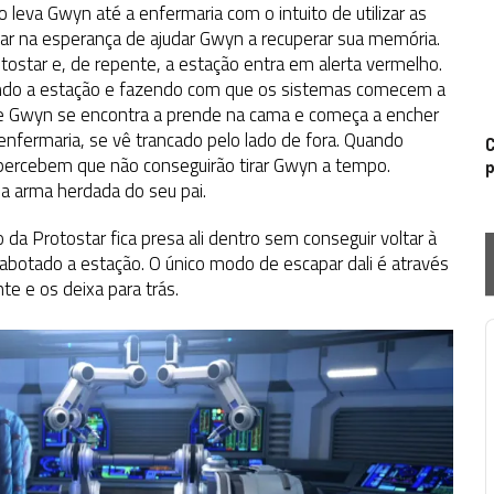
ro leva Gwyn até a enfermaria com o intuito de utilizar as
tar na esperança de ajudar Gwyn a recuperar sua memória.
ostar e, de repente, a estação entra em alerta vermelho.
tando a estação e fazendo com que os sistemas comecem a
nde Gwyn se encontra a prende na cama e começa a encher
 enfermaria, se vê trancado pelo lado de fora. Quando
C
percebem que não conseguirão tirar Gwyn a tempo.
p
o a arma herdada do seu pai.
da Protostar fica presa ali dentro sem conseguir voltar à
abotado a estação. O único modo de escapar dali é através
te e os deixa para trás.
P