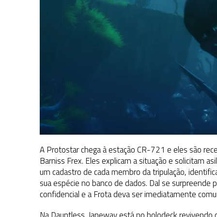
A Protostar chega à estação CR-721 e eles são receb
Barniss Frex. Eles explicam a situação e solicitam asi
um cadastro de cada membro da tripulação, identif
sua espécie no banco de dados. Dal se surpreende po
confidencial e a Frota deva ser imediatamente comu
Na Dauntless, Janeway está no holodeck revivendo 