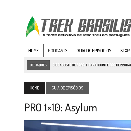
HOME
PODCASTS
GUIA DE EPISÓDIOS
STXP
DESTAQUES
3 DE AGOSTO DE 2026
|
PARAMOUNT E CBS DERRUBAM 
2 DE AGOSTO DE 2026
|
TB AO VIVO | STAR TREK: STRANGE NEW WORLDS
1 DE AGOSTO DE 2026
|
ELENCO DE STRANGE NEW WORLDS ENCARA O 
HOME
GUIA DE EPISÓDIOS
31 DE JULHO DE 2026
|
GRANDES JORNADAS | QUATRO EPISÓDIOS DE
PRO 1×10: Asylum
31 DE JULHO DE 2026
|
BOX DELUXE DO ANO 5 DA
COLEÇÃO TREK BRA
6 DE AGOSTO DE 2026
|
NOVA TEMPORADA DE
THE CENTER SEAT
, SÉR
6 DE AGOSTO DE 2026
|
AVALIE E COMENTE SNW 4×03: HUMAN BEST F