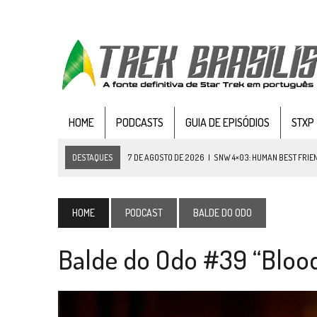
HOME
PODCASTS
GUIA DE EPISÓDIOS
STXP
DESTAQUES
7 DE AGOSTO DE 2026
|
SNW 4×03: HUMAN BEST FRIE
6 DE AGOSTO DE 2026
|
NOVA TEMPORADA DE
THE CENTER SEAT
, SÉR
5 DE AGOSTO DE 2026
|
BALDE DO ODO #122 CHILDREN OF TIME
HOME
PODCAST
BALDE DO ODO
4 DE AGOSTO DE 2026
|
REVISITANDO “HIDE AND Q” (TNG 1×09)
Balde do Odo #39 “Bloo
3 DE AGOSTO DE 2026
|
VEJA FOTOS DO TERCEIRO EPISÓDIO DA 4ª 
3 DE AGOSTO DE 2026
|
PARAMOUNT E CBS DERRUBAM NOVO VÍDEO DO
2 DE AGOSTO DE 2026
|
TB AO VIVO | STAR TREK: STRANGE NEW WORLDS