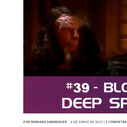
1 DE AGOSTO DE 2026
|
ELENCO DE STRANGE NEW WORLDS ENCARA O 
31 DE JULHO DE 2026
|
GRANDES JORNADAS | QUATRO EPISÓDIOS DE
7 DE AGOSTO DE 2026
|
GRANDES JORNADAS | SEIS EPISÓDIOS DE
ST
POR
MARIANA GAMBERGER
4 DE JUNHO DE 2023
|
3 COMENTÁR