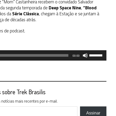
iz “Morn” Castanheira recebem o convidado Salvador
io da segunda temporada de
Deep Space Nine
,
“Blood
dios da
Série Clássica
, chegam à Estação e se juntam à
a de décadas atrás.
es de podcast.
Use
00:00
as
setas
para
cima
ou
para
sobre Trek Brasilis
baixo
notícias mais recentes por e-mail.
para
aumentar
ou
Assinar