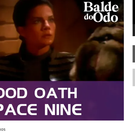
FIM DE UMA ERA NA SDCC
STAR TREK
SOBRE DIFERENTES PONTOS DE VISTA
AR TREK
SOBRE PATERNIDADE
N
IOS