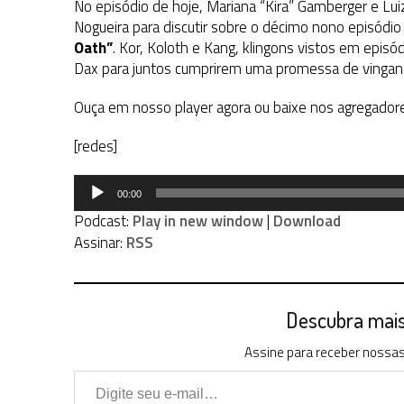
No episódio de hoje, Mariana “Kira” Gamberger e Lu
Nogueira para discutir sobre o décimo nono episód
Oath”
. Kor, Koloth e Kang, klingons vistos em episó
Dax para juntos cumprirem uma promessa de vinganç
Ouça em nosso player agora ou baixe nos agregador
[redes]
Tocador
00:00
de
Podcast:
Play in new window
|
Download
áudio
Assinar:
RSS
Descubra mais 
Assine para receber nossas 
Digite seu e-mail…