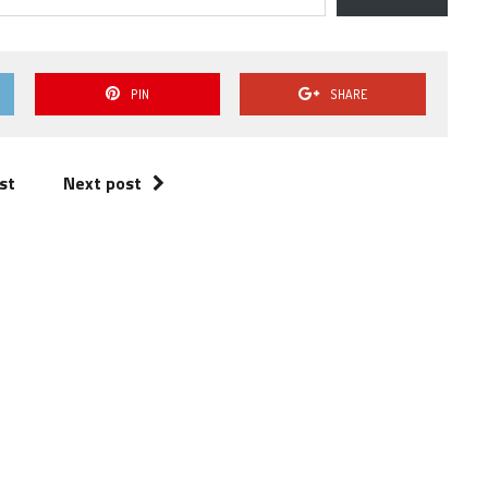
diminuir
o
volume.
PIN
SHARE
st
Next post