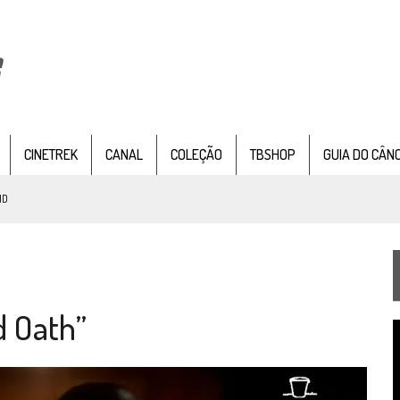
CINETREK
CANAL
COLEÇÃO
TBSHOP
GUIA DO CÂN
ND
IE DOCUMENTAL DE
STAR TREK
, CHEGA EM 8 DE SETEMBRO
d Oath”
TEMPORADA DE STRANGE NEW WORDS
T
 FILME DE FÃS AXANAR HORAS APÓS ESTREIA
d
v
 – “THE GRIFFIN INCIDENT” (4×02)