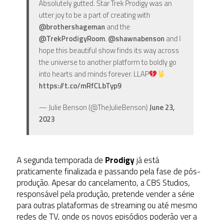
Absolutely gutted. Star Trek Prodigy was an
utter joy to be a part of creating with
@brothershageman
and the
@TrekProdigyRoom
.
@shawnabenson
and I
hope this beautiful show finds its way across
the universe to another platform to boldly go
into hearts and minds forever. LLAP
https://t.co/mRfCLbTyp9
— Julie Benson (@TheJulieBenson)
June 23,
2023
A segunda temporada de
Prodigy
já está
praticamente finalizada e passando pela fase de pós-
produção. Apesar do cancelamento, a CBS Studios,
responsável pela produção, pretende vender a série
para outras plataformas de streaming ou até mesmo
redes de TV, onde os novos episódios poderão ver a