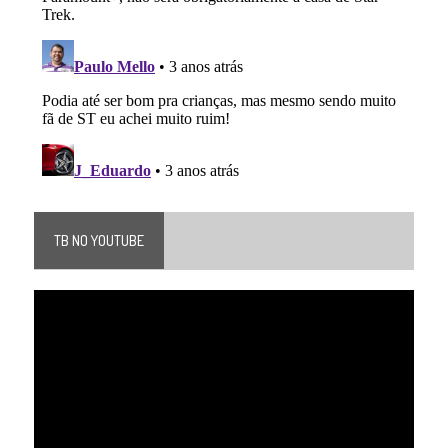
TB NO YOUTUBE
Tocador
de
vídeo