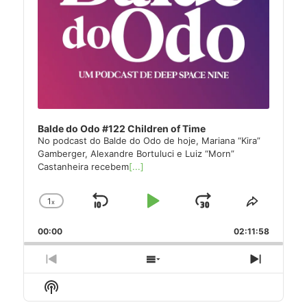
Balde do Odo #122 Children of Time
No podcast do Balde do Odo de hoje, Mariana “Kira”
Gamberger, Alexandre Bortuluci e Luiz “Morn”
Castanheira recebem
[...]
1
x
Skip
Play
Jump
Change
Share
Playback
This
Backward
Pause
Forward
00:00
Rate
02:11:58
Episode
Previous
Show
Next
Episode
Episodes
Episode
Show
List
Podcast