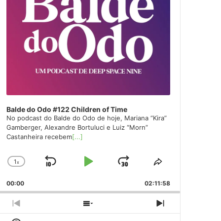
Balde do Odo #122 Children of Time
No podcast do Balde do Odo de hoje, Mariana “Kira”
Gamberger, Alexandre Bortuluci e Luiz “Morn”
Castanheira recebem
[...]
1
x
Skip
Play
Jump
Change
Share
Playback
This
Backward
Pause
Forward
00:00
Rate
02:11:58
Episode
Previous
Show
Next
Episode
Episodes
Episode