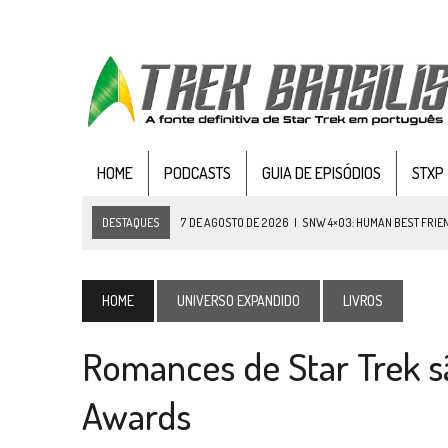
HOME
PODCASTS
GUIA DE EPISÓDIOS
STXP
DESTAQUES
7 DE AGOSTO DE 2026
|
SNW 4×03: HUMAN BEST FRIE
6 DE AGOSTO DE 2026
|
NOVA TEMPORADA DE
THE CENTER SEAT
, SÉR
5 DE AGOSTO DE 2026
|
BALDE DO ODO #122 CHILDREN OF TIME
HOME
UNIVERSO EXPANDIDO
LIVROS
4 DE AGOSTO DE 2026
|
REVISITANDO “HIDE AND Q” (TNG 1×09)
Romances de Star Trek s
3 DE AGOSTO DE 2026
|
VEJA FOTOS DO TERCEIRO EPISÓDIO DA 4ª 
3 DE AGOSTO DE 2026
|
PARAMOUNT E CBS DERRUBAM NOVO VÍDEO DO
Awards
2 DE AGOSTO DE 2026
|
TB AO VIVO | STAR TREK: STRANGE NEW WORLDS