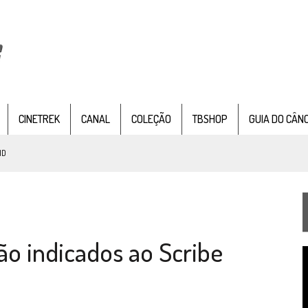
CINETREK
CANAL
COLEÇÃO
TBSHOP
GUIA DO CÂN
ND
IE DOCUMENTAL DE
STAR TREK
, CHEGA EM 8 DE SETEMBRO
ão indicados ao Scribe
TEMPORADA DE STRANGE NEW WORDS
T
 FILME DE FÃS AXANAR HORAS APÓS ESTREIA
d
v
 – “THE GRIFFIN INCIDENT” (4×02)