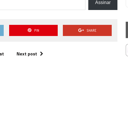
Assinar
PIN
SHARE
st
Next post