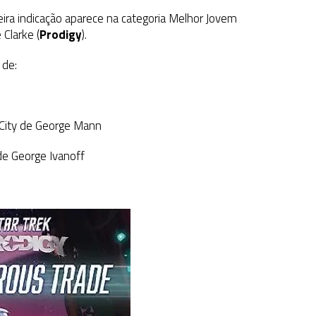
eira indicação aparece na categoria Melhor Jovem
Clarke (
Prodigy
).
 de:
 City de George Mann
de George Ivanoff