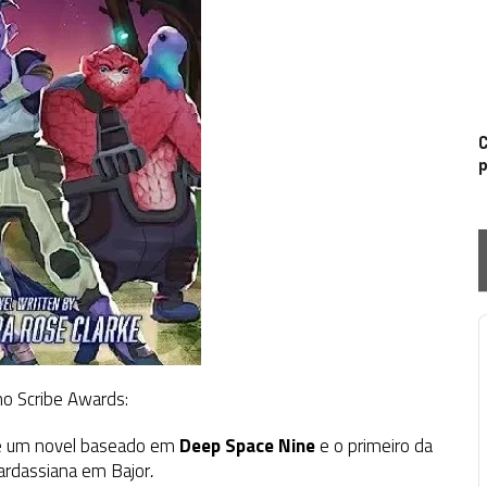
C
p
P
o Scribe Awards:
, é um novel baseado em
Deep Space Nine
e o primeiro da
Cardassiana em Bajor
.