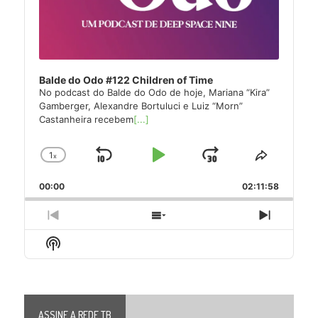
Balde do Odo #122 Children of Time
No podcast do Balde do Odo de hoje, Mariana “Kira”
Gamberger, Alexandre Bortuluci e Luiz “Morn”
Castanheira recebem
[...]
1
x
Skip
Play
Jump
Change
Share
Playback
This
Backward
Pause
Forward
00:00
Rate
02:11:58
Episode
Previous
Show
Next
Episode
Episodes
Episode
Show
List
Podcast
Information
ASSINE A REDE TB