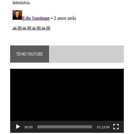
TB NO YOUTUBE
Tocador
de
vídeo
00:00
01:13:59