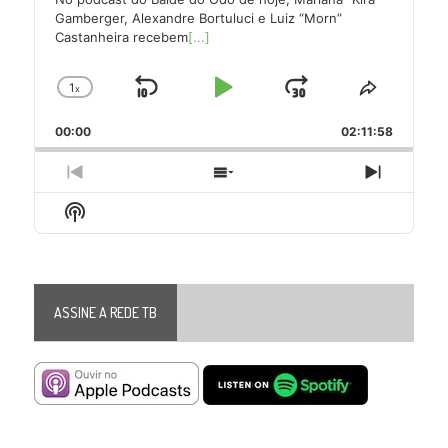
Gamberger, Alexandre Bortuluci e Luiz “Morn”
Castanheira recebem
[...]
1
x
Skip
Play
Jump
Change
Share
Playback
This
Backward
Pause
Forward
00:00
Rate
02:11:58
Episode
Previous
Show
Next
Episode
Episodes
Episode
Show
List
Podcast
Information
ASSINE A REDE TB