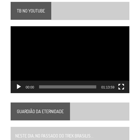
TB NO YOUTUBE
Tocador
de
vídeo
00:00
01:13:59
GUARDIÃO DA ETERNIDADE
NESTE DIA, NO PASSADO DO TREK BRASILIS...