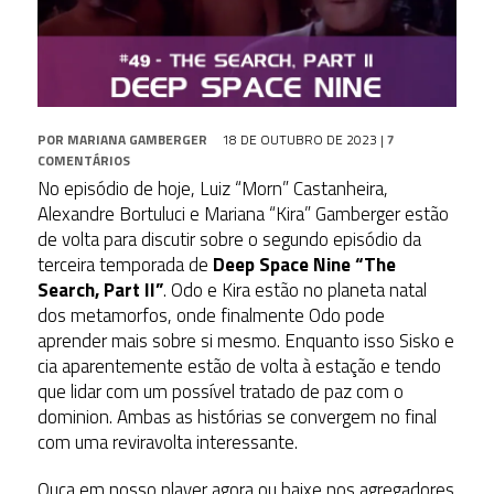
POR
MARIANA GAMBERGER
18 DE OUTUBRO DE 2023
|
7
COMENTÁRIOS
No episódio de hoje, Luiz “Morn” Castanheira,
Alexandre Bortuluci e Mariana “Kira” Gamberger estão
de volta para discutir sobre o segundo episódio da
terceira temporada de
Deep Space Nine “The
Search, Part II”
. Odo e Kira estão no planeta natal
dos metamorfos, onde finalmente Odo pode
aprender mais sobre si mesmo. Enquanto isso Sisko e
cia aparentemente estão de volta à estação e tendo
que lidar com um possível tratado de paz com o
dominion. Ambas as histórias se convergem no final
com uma reviravolta interessante.
Ouça em nosso player agora ou baixe nos agregadores