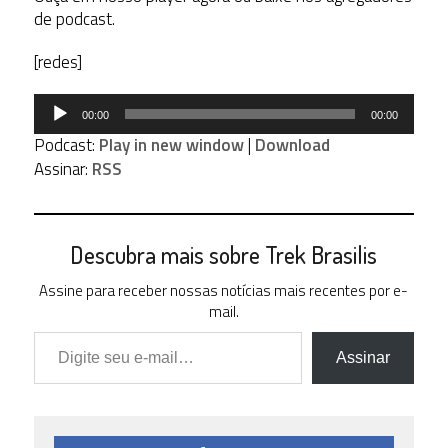
de podcast.
[redes]
Tocador
00:00
00:00
de
Podcast:
Play in new window
|
Download
áudio
Assinar:
RSS
Descubra mais sobre Trek Brasilis
Assine para receber nossas notícias mais recentes por e-
mail.
Digite seu e-mail…
Assinar