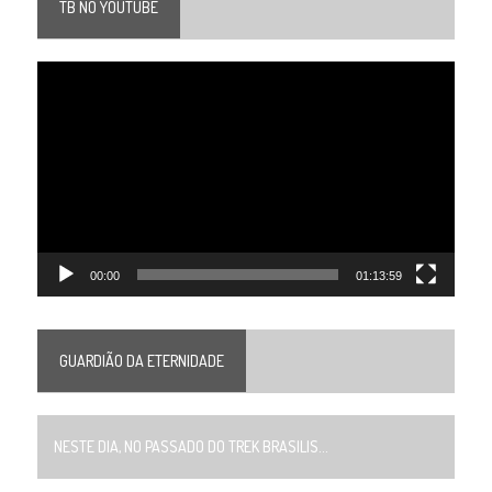
TB NO YOUTUBE
Tocador
de
vídeo
00:00
01:13:59
GUARDIÃO DA ETERNIDADE
NESTE DIA, NO PASSADO DO TREK BRASILIS...