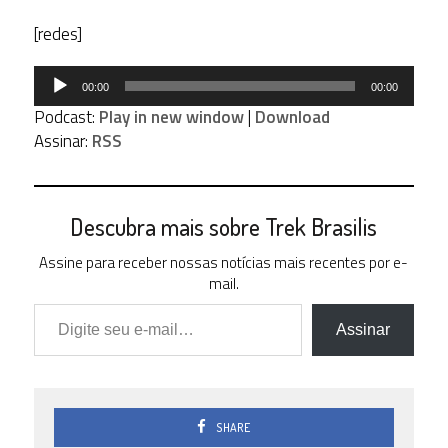
[redes]
Tocador
00:00
00:00
de
Podcast:
Play in new window
|
Download
áudio
Assinar:
RSS
Descubra mais sobre Trek Brasilis
Assine para receber nossas notícias mais recentes por e-
mail.
Digite seu e-mail…
Assinar
SHARE