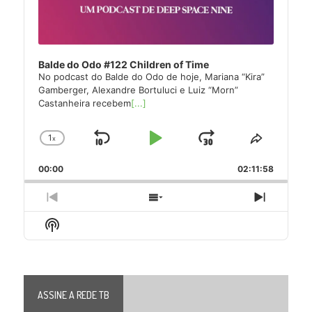
Balde do Odo #122 Children of Time
No podcast do Balde do Odo de hoje, Mariana “Kira”
Gamberger, Alexandre Bortuluci e Luiz “Morn”
Castanheira recebem
[...]
1
x
Skip
Play
Jump
Change
Share
Playback
This
Backward
Pause
Forward
00:00
Rate
02:11:58
Episode
Previous
Show
Next
Episode
Episodes
Episode
Show
List
Podcast
Information
ASSINE A REDE TB