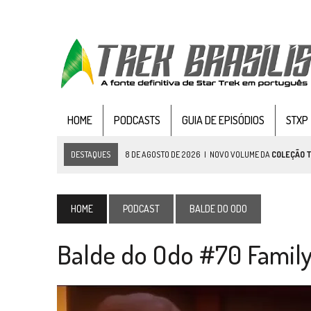
HOME
PODCASTS
GUIA DE EPISÓDIOS
STXP
DESTAQUES
8 DE AGOSTO DE 2026
|
NOVO VOLUME DA
COLEÇÃO 
7 DE AGOSTO DE 2026
|
GRANDES JORNADAS | SEIS EPISÓDIOS DE
ST
7 DE AGOSTO DE 2026
|
SNW 4×03: HUMAN BEST FRIEND
HOME
PODCAST
BALDE DO ODO
6 DE AGOSTO DE 2026
|
NOVA TEMPORADA DE
THE CENTER SEAT
, SÉR
Balde do Odo #70 Family
5 DE AGOSTO DE 2026
|
BALDE DO ODO #122 CHILDREN OF TIME
4 DE AGOSTO DE 2026
|
REVISITANDO “HIDE AND Q” (TNG 1×09)
3 DE AGOSTO DE 2026
|
VEJA FOTOS DO TERCEIRO EPISÓDIO DA 4ª 