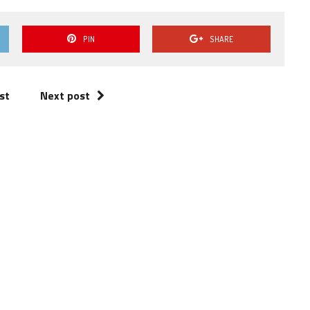
o
volume.
PIN
SHARE
st
Next post