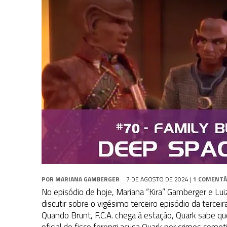
3 DE AGOSTO DE 2026
|
PARAMOUNT E CBS DERRUBAM NOVO VÍDEO DO
2 DE AGOSTO DE 2026
|
TB AO VIVO | STAR TREK: STRANGE NEW WORLDS
9 DE AGOSTO DE 2026
|
CARIOCA TREKKER CELEBRA 60 ANOS DE STAR
POR
MARIANA GAMBERGER
7 DE AGOSTO DE 2024
|
1 COMENTÁ
No episódio de hoje, Mariana “Kira” Gamberger e Lu
discutir sobre o vigésimo terceiro episódio da terce
Quando Brunt, F.C.A. chega à estação, Quark sabe q