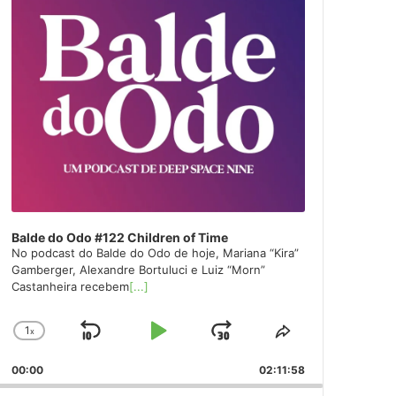
Balde do Odo #122 Children of Time
No podcast do Balde do Odo de hoje, Mariana “Kira”
Gamberger, Alexandre Bortuluci e Luiz “Morn”
Castanheira recebem
[...]
1
x
Skip
Play
Jump
Change
Share
Playback
This
Backward
Pause
Forward
00:00
Rate
02:11:58
Episode