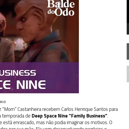
 FILME DE FÃS AXANAR HORAS APÓS ESTREIA
 – “THE GRIFFIN INCIDENT” (4×02)
 TREK NO PLANETÁRIO DO RIO
N
RIO
iz “Morn” Castanheira recebem Carlos Henrique Santos para
ira temporada de
Deep Space Nine “Family Business”
.
ue está enrascado, mas não podia imaginar os motivos. O