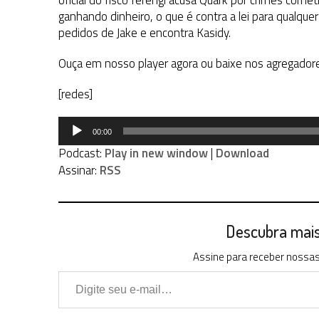
oficial do fisco ferengi acusa Quark por crimes com
ganhando dinheiro, o que é contra a lei para qualque
pedidos de Jake e encontra Kasidy.
Ouça em nosso player agora ou baixe nos agregador
[redes]
Tocador
00:00
de
Podcast:
Play in new window
|
Download
áudio
Assinar:
RSS
Descubra mais 
Assine para receber nossas 
Digite seu e-mail…