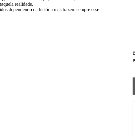
C
p
P