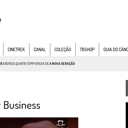
CINETREK
CANAL
COLEÇÃO
TBSHOP
GUIA DO CÂN
TB
ABORDA QUARTA TEMPORADA DE
A NOVA GERAÇÃO
AR TREK
SOBRE PATERNIDADE
IE DOCUMENTAL DE
STAR TREK
, CHEGA EM 8 DE SETEMBRO
 Business
T
d
v
TEMPORADA DE STRANGE NEW WORDS