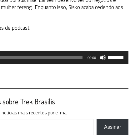
etidos por sua mãe. Ela vem desenvolvendo negócios e
r mulher ferengi. Enquanto isso, Sisko acaba cedendo aos
es de podcast.
Use
00:00
as
setas
para
cima
ou
para
sobre Trek Brasilis
baixo
notícias mais recentes por e-mail.
para
aumentar
ou
Assinar
diminuir