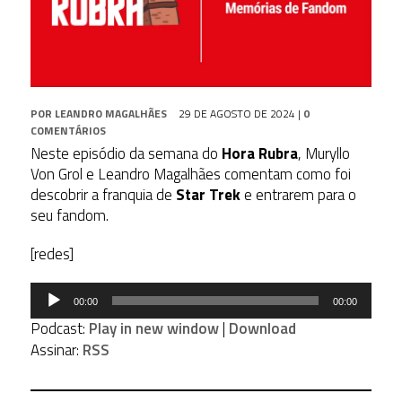
POR
LEANDRO MAGALHÃES
29 DE AGOSTO DE 2024
|
0
COMENTÁRIOS
Neste episódio da semana do
Hora Rubra
, Muryllo
Von Grol e Leandro Magalhães comentam como foi
descobrir a franquia de
Star Trek
e entrarem para o
seu fandom.
[redes]
Tocador
00:00
00:00
de
Podcast:
Play in new window
|
Download
áudio
Assinar:
RSS