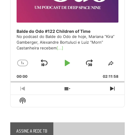
Balde do Odo #122 Children of Time
No podcast do Balde do Odo de hoje, Mariana “Kira”
Gamberger, Alexandre Bortuluci e Luiz “Morn”
Castanheira recebem
[...]
1
x
Skip
Play
Jump
Change
Share
Playback
This
Backward
Pause
Forward
00:00
Rate
02:11:58
Episode
Previous
Show
Next
Episode
Episodes
Episode
Show
List
Podcast
Information
ASSINE A REDE TB