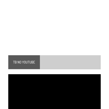
TB NO YOUTUBE
Tocador
de
vídeo