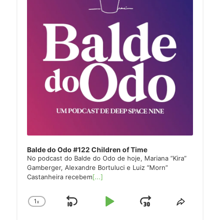
Balde do Odo #122 Children of Time
No podcast do Balde do Odo de hoje, Mariana “Kira”
Gamberger, Alexandre Bortuluci e Luiz “Morn”
Castanheira recebem
[...]
1
x
Skip
Play
Jump
Change
Share
Playback
This