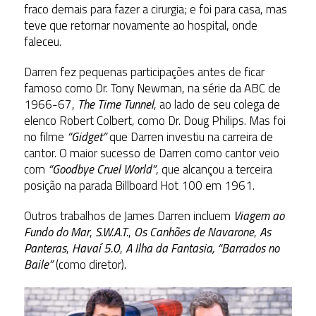
fraco demais para fazer a cirurgia; e foi para casa, mas
teve que retornar novamente ao hospital, onde
faleceu.
Darren fez pequenas participações antes de ficar
famoso como Dr. Tony Newman, na série da ABC de
1966-67,
The Time Tunnel
, ao lado de seu colega de
elenco Robert Colbert, como Dr. Doug Philips. Mas foi
no filme
“Gidget”
que Darren investiu na carreira de
cantor. O maior sucesso de Darren como cantor veio
com
“Goodbye Cruel World”
, que alcançou a terceira
posição na parada Billboard Hot 100 em 1961.
Outros trabalhos de James Darren incluem
Viagem ao
Fundo do Mar
,
S.W.A.T.
,
Os Canhões de Navarone
,
As
Panteras
,
Havaí 5.0
,
A Ilha da Fantasia, “Barrados no
Baile”
(como diretor)
.