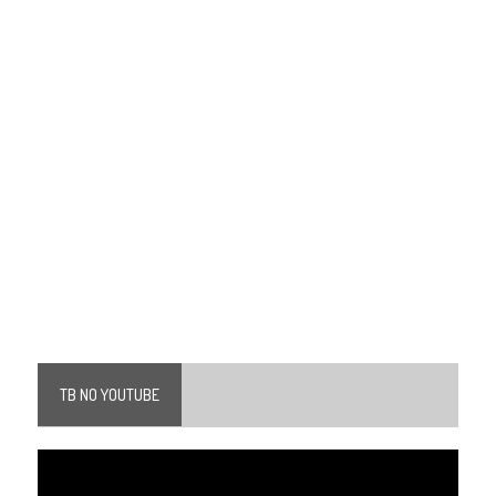
TB NO YOUTUBE
Tocador
de