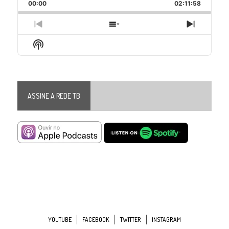
Backward
Pause
Forward
00:00
Rate
02:11:58
Episode
Previous
Show
Next
Episode
Episodes
Episode
Show
List
Podcast
Information
ASSINE A REDE TB
YOUTUBE
FACEBOOK
TWITTER
INSTAGRAM