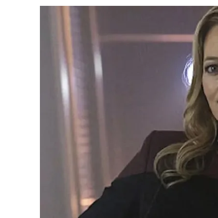
31 DE JULHO DE 2026
|
GRANDES JORNADAS | QUATRO EPISÓDIOS DE
31 DE JULHO DE 2026
|
BOX DELUXE DO ANO 5 DA
COLEÇÃO TREK BRA
6 DE AGOSTO DE 2026
|
NOVA TEMPORADA DE
THE CENTER SEAT
, SÉR