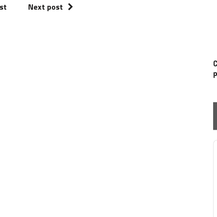
st
Next post
C
p
P