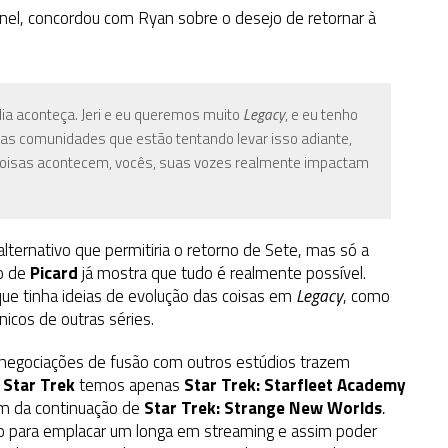
ainel, concordou com Ryan sobre o desejo de retornar à
dia aconteça. Jeri e eu queremos muito
Legacy
, e eu tenho
sas comunidades que estão tentando levar isso adiante,
 coisas acontecem, vocês, suas vozes realmente impactam
lternativo que permitiria o retorno de Sete, mas só a
ão de
Picard
já mostra que tudo é realmente possível.
que tinha ideias de evolução das coisas em
Legacy
, como
icos de outras séries.
negociações de fusão com outros estúdios trazem
m
Star Trek
temos apenas
Star Trek: Starfleet Academy
ém da continuação de
Star Trek: Strange New Worlds
.
o para emplacar um longa em streaming e assim poder