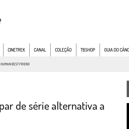
CINETREK
CANAL
COLEÇÃO
TBSHOP
GUIA DO CÂN
: HUMAN BEST FRIEND
TEMPORADA DE STRANGE NEW WORDS
par de série alternativa a
 FILME DE FÃS AXANAR HORAS APÓS ESTREIA
T
 – “THE GRIFFIN INCIDENT” (4×02)
d
v
FIM DE UMA ERA NA SDCC