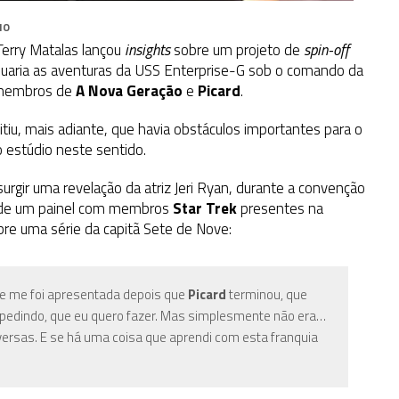
IO
erry Matalas lançou
insights
sobre um projeto de
spin-off
inuaria as aventuras da USS Enterprise-G sob o comando da
s membros de
A Nova Geração
e
Picard
.
iu, mais adiante, que havia obstáculos importantes para o
 estúdio neste sentido.
urgir uma revelação da atriz Jeri Ryan, durante a convenção
 de um painel com membros
Star Trek
presentes na
bre uma série da capitã Sete de Nove:
e me foi apresentada depois que
Picard
terminou, que
 pedindo, que eu quero fazer. Mas simplesmente não era…
versas. E se há uma coisa que aprendi com esta franquia