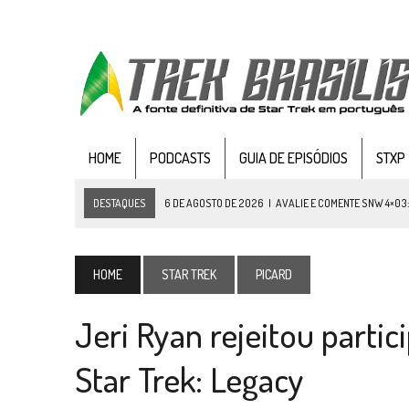
HOME
PODCASTS
GUIA DE EPISÓDIOS
STXP
DESTAQUES
6 DE AGOSTO DE 2026
|
AVALIE E COMENTE SNW 4×03
5 DE AGOSTO DE 2026
|
BALDE DO ODO #122 CHILDREN OF TIME
4 DE AGOSTO DE 2026
|
REVISITANDO “HIDE AND Q” (TNG 1×09)
HOME
STAR TREK
PICARD
3 DE AGOSTO DE 2026
|
VEJA FOTOS DO TERCEIRO EPISÓDIO DA 4ª 
Jeri Ryan rejeitou partici
3 DE AGOSTO DE 2026
|
PARAMOUNT E CBS DERRUBAM NOVO VÍDEO DO
2 DE AGOSTO DE 2026
|
TB AO VIVO | STAR TREK: STRANGE NEW WORLDS
Star Trek: Legacy
1 DE AGOSTO DE 2026
|
ELENCO DE STRANGE NEW WORLDS ENCARA O 