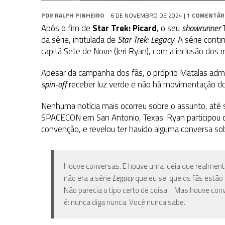
POR
RALPH PINHEIRO
6 DE NOVEMBRO DE 2024
|
1 COMENTÁR
Após o fim de
Star Trek: Picard
, o seu
showrunner
T
da série, intitulada de
Star Trek: Legacy
. A série cont
capitã Sete de Nove (Jeri Ryan), com a inclusão do
Apesar da campanha dos fãs, o próprio Matalas admit
spin-off
receber luz verde e não há movimentação do
Nenhuma notícia mais ocorreu sobre o assunto, até s
SPACECON em San Antonio, Texas. Ryan participou
convenção, e revelou ter havido alguma conversa so
Houve conversas. E houve uma ideia que realment
não era a série
Legacy
que eu sei que os fãs estão
Não parecia o tipo certo de coisa… Mas houve con
é: nunca diga nunca. Você nunca sabe.