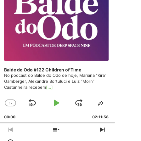
Balde do Odo #122 Children of Time
No podcast do Balde do Odo de hoje, Mariana “Kira”
Gamberger, Alexandre Bortuluci e Luiz “Morn”
Castanheira recebem
[...]
1
x
Skip
Play
Jump
Change
Share
Playback
This
Backward
Pause
Forward
00:00
Rate
02:11:58
Episode
Previous
Show
Next
Episode
Episodes
Episode