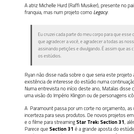
A atriz Michelle Hurd (Raffi Musiker), presente no p
franquia, mas num projeto como
Legacy
:
Eu cruzei cada parte do meu corpo para que esse 
que agradecer a você, e agradecer a todas as nos
assinando petições e divulgando. É assim que as
os estúdios.
Ryan não disse nada sobre o que seria este projeto a
existência de interesse do estúdio numa continuaç
Numa entrevista no início deste ano, Matalas disse 
uma visão do Império Klingon ou de personagens icôn
A Paramount passa por um corte no orçamento, as 
incerteza para seus produtos. De novos projetos e
e o filme para streaming
Star Trek: Section 31
, al
Parece que
Section 31
é a grande aposta do estúdi