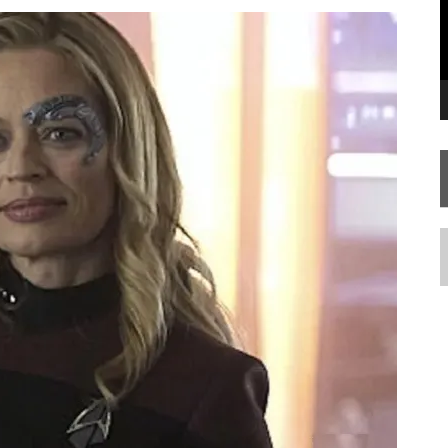
STAR TREK
SOBRE DIFERENTES PONTOS DE VISTA
SILIS
JÁ DISPONÍVEL EM PRÉ-VENDA!
IE DOCUMENTAL DE
STAR TREK
, CHEGA EM 8 DE SETEMBRO
N