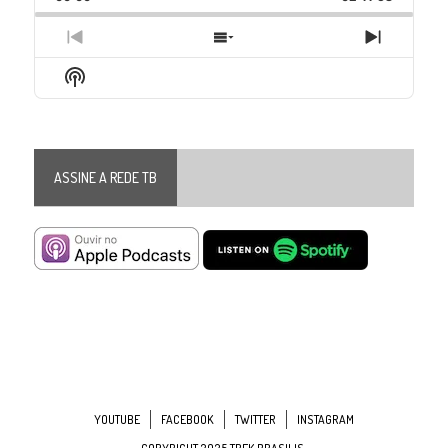
Rate
Episode
Previous
Show
Next
Episode
Episodes
Episode
Show
List
Podcast
Information
ASSINE A REDE TB
YOUTUBE
FACEBOOK
TWITTER
INSTAGRAM