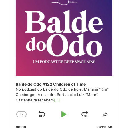
Balde do Odo #122 Children of Time
No podcast do Balde do Odo de hoje, Mariana “Kira”
Gamberger, Alexandre Bortuluci e Luiz “Morn”
Castanheira recebem
[...]
1
x
Skip
Play
Jump
Change
Share
Playback
This
Backward
Pause
Forward
00:00
02:11:58