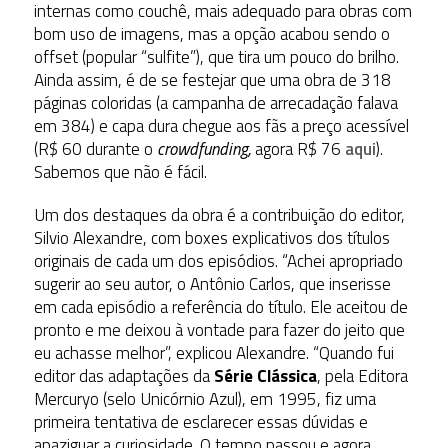
internas como couchê, mais adequado para obras com
bom uso de imagens, mas a opção acabou sendo o
offset (popular “sulfite”), que tira um pouco do brilho.
Ainda assim, é de se festejar que uma obra de 318
páginas coloridas (a campanha de arrecadação falava
em 384) e capa dura chegue aos fãs a preço acessível
(R$ 60 durante o
crowdfunding,
agora R$ 76
aqui
).
Sabemos que não é fácil.
Um dos destaques da obra é a contribuição do editor,
Silvio Alexandre, com boxes explicativos dos títulos
originais de cada um dos episódios. “Achei apropriado
sugerir ao seu autor, o Antônio Carlos, que inserisse
em cada episódio a referência do título. Ele aceitou de
pronto e me deixou à vontade para fazer do jeito que
eu achasse melhor”, explicou Alexandre. “Quando fui
editor das adaptações da
Série Clássica
, pela Editora
Mercuryo (selo Unicórnio Azul), em 1995, fiz uma
primeira tentativa de esclarecer essas dúvidas e
apaziguar a curiosidade. O tempo passou e agora