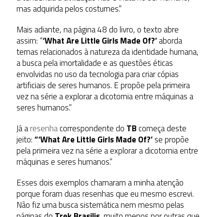
mas adquirida pelos costumes.”
Mais adiante, na página 48 do livro, o texto abre
assim: “
‘What Are Little Girls Made Of?’
aborda
temas relacionados à natureza da identidade humana,
a busca pela imortalidade e as questões éticas
envolvidas no uso da tecnologia para criar cópias
artificiais de seres humanos. E propõe pela primeira
vez na série a explorar a dicotomia entre máquinas a
seres humanos.”
Já a
resenha
correspondente do
TB
começa deste
jeito:
“‘What Are Little Girls Made Of?’
se propõe
pela primeira vez na série a explorar a dicotomia entre
máquinas e seres humanos.”
Esses dois exemplos chamaram a minha atenção
porque foram duas resenhas que eu mesmo escrevi.
Não fiz uma busca sistemática nem mesmo pelas
páginas do
Trek Brasilis
, muito menos por outras que