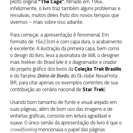
piloto original
“The Cage”
, filmado em 1964.
Infelizmente, o livro traz também alguns problemas e
ressalvas, muitos deles fruto dos novos tempos que
vivemos – mais sobre isso adiante.
Para começar, a apresentação é fenomenal. Em
formato de 16x23cm e com capa dura, o acabamento
é excelente. A ilustração da primeira capa, bem como
o design do livro, leva a assinatura de Will, o designer
mais trekker do Brasil (ele é o diagramador e criador
do projeto gráfico dos livros da
Coleção Trek Brasilis
e do fanzine
Diário de Bordo
, do fã-clube NovaFrota
BR, para citar apenas os exemplos correntes de sua
contribuição ao cenário nacional de
Star Trek
).
Usando bom tamanho de fonte e visual arejado em
suas páginas, além de bom uso das imagens e de
vinhetas gráficas, consiste em leitura agradável e
suave. O único senão da apresentação do livro é que o
crowdfunding
mencionava o papel das páginas