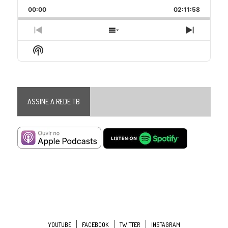
Playback
This
Backward
Pause
Forward
00:00
Rate
02:11:58
Episode
Previous
Show
Next
Episode
Episodes
Episode
Show
List
Podcast
Information
ASSINE A REDE TB
YOUTUBE
FACEBOOK
TWITTER
INSTAGRAM