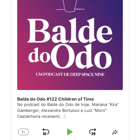
Balde do Odo #122 Children of Time
No podcast do Balde do Odo de hoje, Mariana “Kira”
Gamberger, Alexandre Bortuluci e Luiz “Morn”
Castanheira recebem
[...]
1
x
Skip
Play
Jump
Change
Share