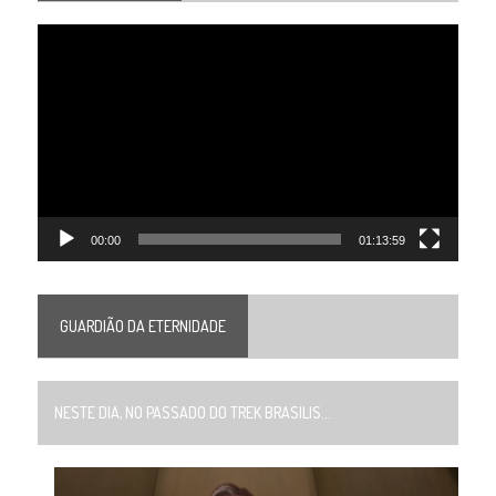
Tocador
de
vídeo
00:00
01:13:59
GUARDIÃO DA ETERNIDADE
NESTE DIA, NO PASSADO DO TREK BRASILIS...