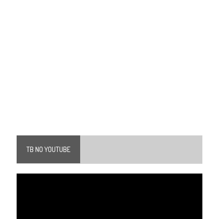
TB NO YOUTUBE
Tocador
de
vídeo