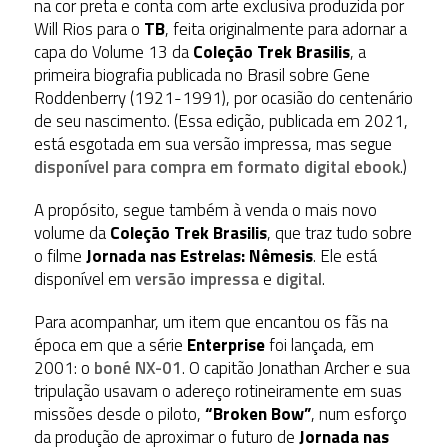
na cor preta e conta com arte exclusiva produzida por
Will Rios para o
TB
, feita originalmente para adornar a
capa do Volume 13 da
Coleção Trek Brasilis
, a
primeira biografia publicada no Brasil sobre Gene
Roddenberry (1921-1991), por ocasião do centenário
de seu nascimento. (Essa edição, publicada em 2021,
está esgotada em sua versão impressa, mas segue
disponível para compra em formato digital ebook
.)
A propósito, segue também à venda o mais novo
volume da
Coleção Trek Brasilis
, que traz tudo sobre
o filme
Jornada nas Estrelas: Nêmesis
. Ele está
disponível em
versão impressa
e
digital
.
Para acompanhar, um item que encantou os fãs na
época em que a série
Enterprise
foi lançada, em
2001: o
boné NX-01
. O capitão Jonathan Archer e sua
tripulação usavam o adereço rotineiramente em suas
missões desde o piloto,
“Broken Bow”
, num esforço
da produção de aproximar o futuro de
Jornada nas