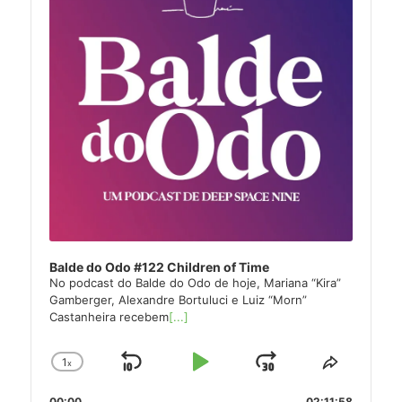
Balde do Odo #122 Children of Time
No podcast do Balde do Odo de hoje, Mariana “Kira”
Gamberger, Alexandre Bortuluci e Luiz “Morn”
Castanheira recebem
[...]
1
x
Skip
Play
Jump
Change
Share
Playback
This
Backward
Pause
Forward
00:00
02:11:58