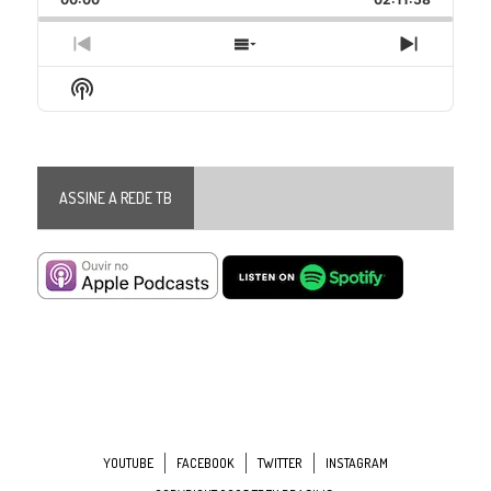
Rate
Episode
Previous
Show
Next
Episode
Episodes
Episode
Show
List
Podcast
Information
ASSINE A REDE TB
YOUTUBE
FACEBOOK
TWITTER
INSTAGRAM