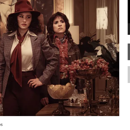
FIM DE UMA ERA NA SDCC
STAR TREK
SOBRE DIFERENTES PONTOS DE VISTA
AR TREK
SOBRE PATERNIDADE
N
OS