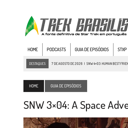
HOME
PODCASTS
GUIA DE EPISÓDIOS
STXP
DESTAQUES
7 DE AGOSTO DE 2026
|
SNW 4×03: HUMAN BEST FRIE
6 DE AGOSTO DE 2026
|
NOVA TEMPORADA DE
THE CENTER SEAT
, SÉR
5 DE AGOSTO DE 2026
|
BALDE DO ODO #122 CHILDREN OF TIME
HOME
GUIA DE EPISÓDIOS
4 DE AGOSTO DE 2026
|
REVISITANDO “HIDE AND Q” (TNG 1×09)
SNW 3×04: A Space Adve
3 DE AGOSTO DE 2026
|
VEJA FOTOS DO TERCEIRO EPISÓDIO DA 4ª 
3 DE AGOSTO DE 2026
|
PARAMOUNT E CBS DERRUBAM NOVO VÍDEO DO
2 DE AGOSTO DE 2026
|
TB AO VIVO | STAR TREK: STRANGE NEW WORLDS