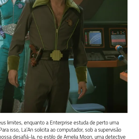
 seus limites, enquanto a Enterprise estuda de perto uma
 Para isso, La’An solicita ao computador, sob a supervisão
 possa desafiá-la, no estilo de Amelia Moon, uma detective