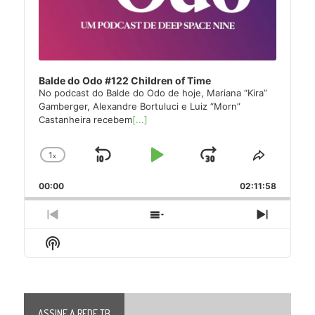
Balde do Odo #122 Children of Time
No podcast do Balde do Odo de hoje, Mariana “Kira”
Gamberger, Alexandre Bortuluci e Luiz “Morn”
Castanheira recebem
[...]
1
x
Skip
Play
Jump
Change
Share
Playback
This
Backward
Pause
Forward
00:00
Rate
02:11:58
Episode
Previous
Show
Next
Episode
Episodes
Episode
Show
List
Podcast
Information
ASSINE A REDE TB