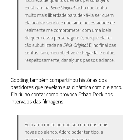
natureza de quantos desses personagens
existiram na
Série Original
, acho que tenho
muito mais liberdade para deixá-la ser quem
ela acabar sendo, e não sinto necessidade de
realmente me comprometer com uma ideia
de quem essa personagem é, porque ela foi
tão subutilizada na
Série Original
. E, no final das
contas, sim, meu objetivo é chegar lá, e então,
respeitosamente, dar alguns passos adiante.
Gooding também compartilhou histórias dos
bastidores que revelam sua dinâmica com o elenco.
Ela riu ao contar como provoca Ethan Peck nos
intervalos das filmagens:
Eu o amo muito porque sou uma das mais
novas do elenco. Adoro poder ter, tipo, a
energia de um irmão mais novo e