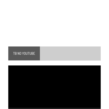
TB NO YOUTUBE
Tocador
de
vídeo