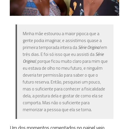
Minha mãe estourou a maior pipoca que a
gente podia imaginar, e assistimos quase a
primeira temporada inteira da
S
érie Original
em
três dias. E foi só isso que eu assisti da
S
érie
Original
, porque ficou muito claro para mim que
eu estava de olho no meu futuro, e ninguém
deveria ter permissão para saber o que o
futuro reserva. Então, pesquisei um pouco,
mas o suficiente para conhecer a fisicalidade
dela, a postura dela e gostar de como ela se
comporta. Mas não o suficiente para
memorizar a pessoa que ela se torna.
Um dos momentos comentados no painel veio