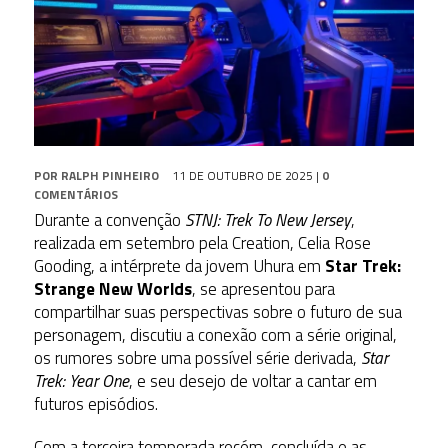
POR
RALPH PINHEIRO
11 DE OUTUBRO DE 2025
|
0
COMENTÁRIOS
Durante a convenção
STNJ: Trek To New Jersey
,
realizada em setembro pela Creation, Celia Rose
Gooding, a intérprete da jovem Uhura em
Star Trek:
Strange New Worlds
, se apresentou para
compartilhar suas perspectivas sobre o futuro de sua
personagem,
discutiu a conexão com a série original,
os rumores sobre uma possível série derivada,
Star
Trek: Year One
, e seu desejo de voltar a cantar em
futuros episódios.
Com a terceira temporada recém-concluída e as