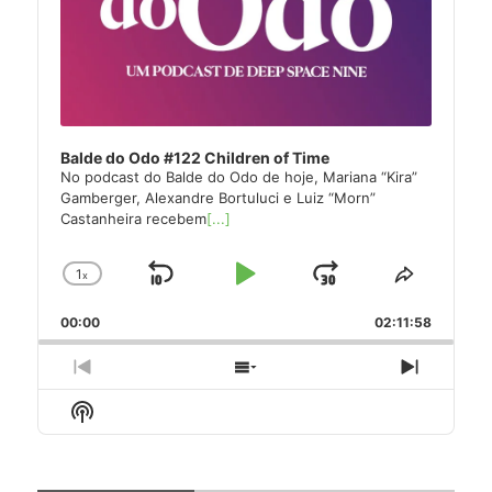
Balde do Odo #122 Children of Time
No podcast do Balde do Odo de hoje, Mariana “Kira”
Gamberger, Alexandre Bortuluci e Luiz “Morn”
Castanheira recebem
[...]
1
x
Skip
Play
Jump
Change
Share
Playback
This
Backward
Pause
Forward
00:00
Rate
02:11:58
Episode
Previous
Show
Next
Episode
Episodes
Episode
Show
List
Podcast
Information