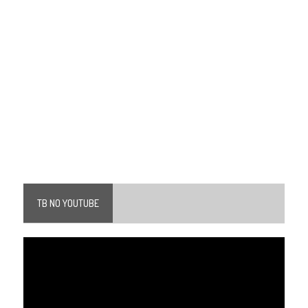
TB NO YOUTUBE
Tocador
de
vídeo