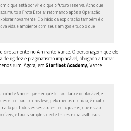
 o que está por vir e o que o futuro reserva. Acho que
rata muito a Frota Estelar retornando após a Operação
orar novamente. E o início da exploração também é o
nova vida e ambiente com seus amigos e tudo o que
te diretamente no Almirante Vance. O personagem que ele
 de rigidez e pragmatismo implacável, obrigado a tomar
menos ruim. Agora, em
Starfleet Academy
, Vance
mirante Vance, que sempre foi tão duro e implacável, e
es é um pouco mais leve, pelo menos no início, é muito
cercado por todos esses atores muito jovens, que estão
incríveis, e todos simplesmente felizes e maravilhosos.