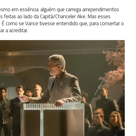
esmo em essência: alguém que carrega arrependimentos
s feitas ao lado da Capitã/Chanceler Ake. Mas esses
 como se Vance tivesse entendido que, para consertar o
r a acreditar.