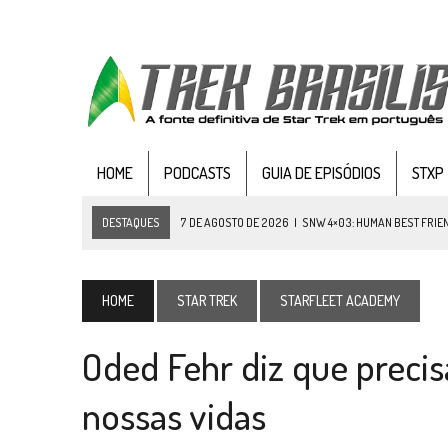
HOME
PODCASTS
GUIA DE EPISÓDIOS
STXP
DESTAQUES
7 DE AGOSTO DE 2026
|
SNW 4×03: HUMAN BEST FRIE
6 DE AGOSTO DE 2026
|
NOVA TEMPORADA DE
THE CENTER SEAT
, SÉR
5 DE AGOSTO DE 2026
|
BALDE DO ODO #122 CHILDREN OF TIME
HOME
STAR TREK
STARFLEET ACADEMY
4 DE AGOSTO DE 2026
|
REVISITANDO “HIDE AND Q” (TNG 1×09)
Oded Fehr diz que precis
3 DE AGOSTO DE 2026
|
VEJA FOTOS DO TERCEIRO EPISÓDIO DA 4ª 
3 DE AGOSTO DE 2026
|
PARAMOUNT E CBS DERRUBAM NOVO VÍDEO DO
nossas vidas
2 DE AGOSTO DE 2026
|
TB AO VIVO | STAR TREK: STRANGE NEW WORLDS