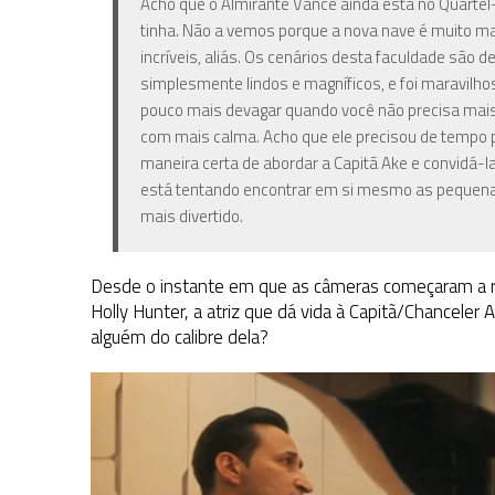
Acho que o Almirante Vance ainda está no Quarte
tinha. Não a vemos porque a nova nave é muito ma
incríveis, aliás. Os cenários desta faculdade sã
simplesmente lindos e magníficos, e foi maravilh
pouco mais devagar quando você não precisa mais 
com mais calma. Acho que ele precisou de tempo p
maneira certa de abordar a Capitã Ake e convidá-l
está tentando encontrar em si mesmo as pequenas
mais divertido.
Desde o instante em que as câmeras começaram a rod
Holly Hunter, a atriz que dá vida à Capitã/Chanceler
alguém do calibre dela?