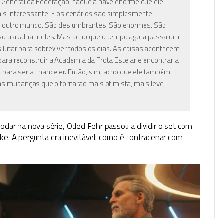
l-General da Federação, naquela nave enorme que ele
P
is interessante. E os cenários são simplesmente
o de outro mundo. São deslumbrantes. São enormes. São
oso trabalhar neles. Mas acho que o tempo agora passa um
lutar para sobreviver todos os dias. As coisas acontecem
ara reconstruir a Academia da Frota Estelar e encontrar a
a para ser a chanceler. Então, sim, acho que ele também
 mudanças que o tornarão mais otimista, mais leve,
ar na nova série, Oded Fehr passou a dividir o set com
 Ake. A pergunta era inevitável: como é contracenar com