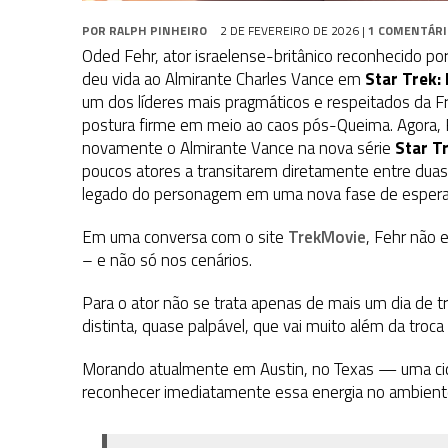
POR
RALPH PINHEIRO
2 DE FEVEREIRO DE 2026
|
1 COMENTÁRI
Oded Fehr
, ator israelense-britânico reconhecido p
deu vida ao Almirante Charles Vance em
Star Trek:
um dos líderes mais pragmáticos e respeitados da Fr
postura firme em meio ao caos pós-Queima.
Agora, 
novamente o Almirante Vance na nova série
Star T
poucos atores a transitarem diretamente entre duas
legado do personagem em uma nova fase de esperanç
Em uma conversa com o site
TrekMovie
, Fehr não
– e não só nos cenários.
Para o ator não se trata apenas de mais um dia de t
distinta, quase palpável, que vai muito além da troc
Morando atualmente em Austin, no Texas — uma cida
reconhecer imediatamente essa energia no ambien