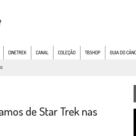
CINETREK
CANAL
COLEÇÃO
TBSHOP
GUIA DO CÂN
ND
IE DOCUMENTAL DE
STAR TREK
, CHEGA EM 8 DE SETEMBRO
amos de Star Trek nas
TEMPORADA DE STRANGE NEW WORDS
T
 FILME DE FÃS AXANAR HORAS APÓS ESTREIA
d
v
 – “THE GRIFFIN INCIDENT” (4×02)