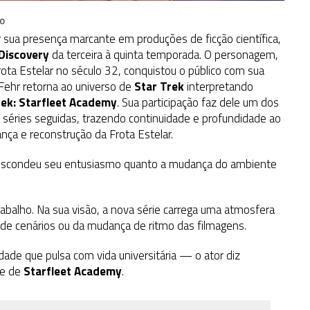
O
or sua presença marcante em produções de ficção científica,
 Discovery
da terceira à quinta temporada. O personagem,
ota Estelar no século 32, conquistou o público com sua
Fehr retorna ao universo de
Star Trek
interpretando
rek: Starfleet Academy
. Sua participação faz dele um dos
 séries seguidas
, trazendo continuidade e profundidade ao
a e reconstrução da Frota Estelar.
 escondeu seu entusiasmo quanto a mudança do ambiente
rabalho. Na sua visão, a nova série carrega uma atmosfera
a de cenários ou da mudança de ritmo das filmagens.
de que pulsa com vida universitária — o ator diz
te de
Starfleet Academy
.