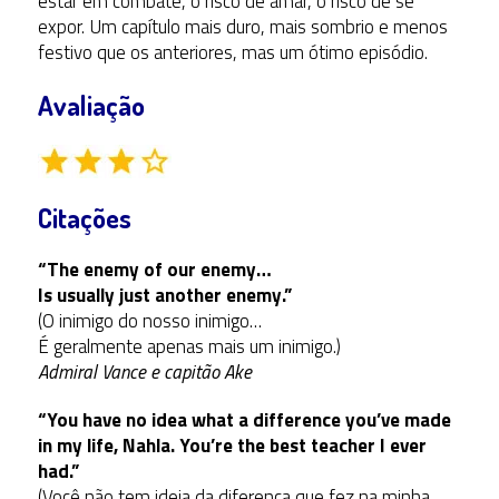
estar em combate, o risco de amar, o risco de se
expor. Um capítulo mais duro, mais sombrio e menos
festivo que os anteriores, mas um ótimo episódio.
Avaliação
Citações
“The enemy of our enemy…
Is usually just another enemy.”
(O inimigo do nosso inimigo…
É geralmente apenas mais um inimigo.)
Admiral Vance e capitão Ake
“You have no idea what a difference you’ve made
in my life, Nahla. You’re the best teacher I ever
had.”
(Você não tem ideia da diferença que fez na minha