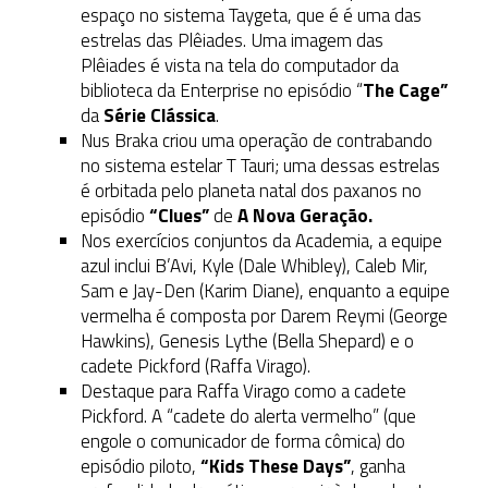
espaço no sistema Taygeta, que é é uma das
estrelas das Plêiades. Uma imagem das
Plêiades é vista na tela do computador da
biblioteca da Enterprise no episódio “
The Cage”
da
Série Clássica
.
Nus Braka criou uma operação de contrabando
no sistema estelar T Tauri; uma dessas estrelas
é orbitada pelo planeta natal dos paxanos no
episódio
“Clues”
de
A Nova Geração.
Nos exercícios conjuntos da Academia, a equipe
azul inclui B’Avi, Kyle (Dale Whibley), Caleb Mir,
Sam e Jay-Den (Karim Diane), enquanto a equipe
vermelha é composta por Darem Reymi (George
Hawkins), Genesis Lythe (Bella Shepard) e o
cadete Pickford (Raffa Virago).
Destaque para Raffa Virago como a cadete
Pickford. A “cadete do alerta vermelho” (que
engole o comunicador de forma cômica) do
episódio piloto,
“Kids These Days”
, ganha