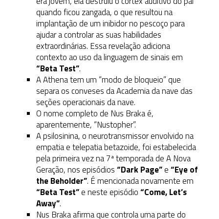
era jovem, ela destruiu o córtex auditivo do pai
quando ficou zangada, o que resultou na
implantação de um inibidor no pescoço para
ajudar a controlar as suas habilidades
extraordinárias. Essa revelação adiciona
contexto ao uso da linguagem de sinais em
“Beta Test”
.
A Athena tem um “modo de bloqueio” que
separa os conveses da Academia da nave das
seções operacionais da nave.
O nome completo de Nus Braka é,
aparentemente, “Nustopher”.
A psilosinina, o neurotransmissor envolvido na
empatia e telepatia betazoide, foi estabelecida
pela primeira vez na 7ª temporada de A Nova
Geração, nos episódios
“Dark Page”
e
“Eye of
the Beholder”
. É mencionada novamente em
“Beta Test”
e neste episódio
“Come, Let’s
Away”
.
Nus Braka afirma que controla uma parte do