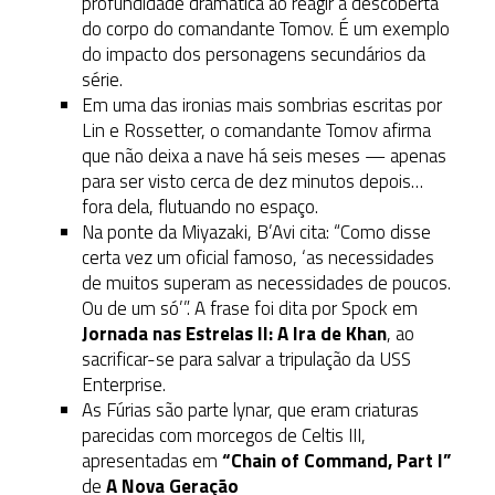
profundidade dramática ao reagir à descoberta
do corpo do comandante Tomov. É um exemplo
do impacto dos personagens secundários da
série.
Em uma das ironias mais sombrias escritas por
Lin e Rossetter, o comandante Tomov afirma
que não deixa a nave há seis meses — apenas
para ser visto cerca de dez minutos depois…
fora dela, flutuando no espaço.
Na ponte da Miyazaki, B’Avi cita: “Como disse
certa vez um oficial famoso, ‘as necessidades
de muitos superam as necessidades de poucos.
Ou de um só’”. A frase foi dita por Spock em
Jornada nas Estrelas II: A Ira de Khan
, ao
sacrificar-se para salvar a tripulação da USS
Enterprise.
As Fúrias são parte lynar, que eram criaturas
parecidas com morcegos de Celtis III,
apresentadas em
“Chain of Command, Part I”
de
A Nova Geração