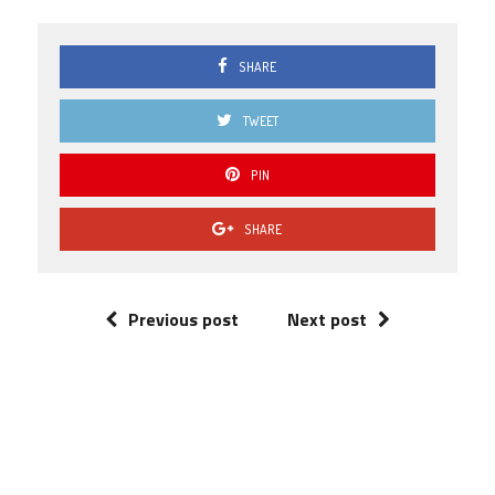
0.5
1 ( 1.27
% )
SHARE
0.0
6 ( 7.59
% )
TWEET
PIN
SHARE
Previous post
Next post