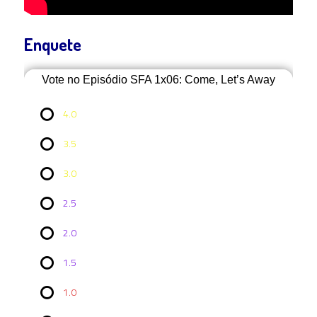
Enquete
Vote no Episódio SFA 1x06: Come, Let’s Away
4.0
3.5
3.0
2.5
2.0
Vote no
1.5
Episódio
SFA
1x06:
1.0
Come,
Let’s