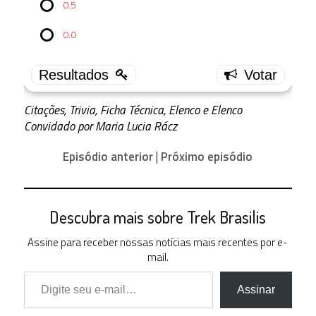
0.5
Away
0.0
4.0
42 (
53.16 % )
3.5
17 (
21.52 % )
Citações, Trivia, Ficha Técnica, Elenco e Elenco
Convidado por Maria Lucia Rácz
3.0
6 ( 7.59
% )
Episódio anterior
|
Próximo episódio
2.5
5 ( 6.33
% )
Descubra mais sobre Trek Brasilis
2.0
2 ( 2.53
% )
Assine para receber nossas notícias mais recentes por e-
mail.
1.5
Digite seu e-mail…
0 ( 0 % )
Assinar
1.0
0 ( 0 % )