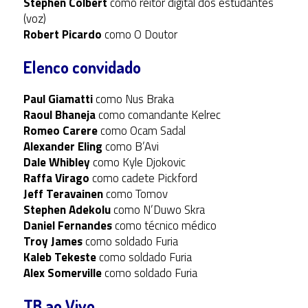
Stephen Colbert
como reitor digital dos estudantes
(voz)
Robert Picardo
como O Doutor
Elenco convidado
Paul Giamatti
como Nus Braka
Raoul Bhaneja
como comandante Kelrec
Romeo Carere
como Ocam Sadal
Alexander Eling
como B’Avi
Dale Whibley
como Kyle Djokovic
Raffa Virago
como cadete Pickford
Jeff Teravainen
como Tomov
Stephen Adekolu
como N’Duwo Skra
Daniel Fernandes
como técnico médico
Troy James
como soldado Furia
Kaleb Tekeste
como soldado Furia
Alex Somerville
como soldado Furia
TB ao Vivo