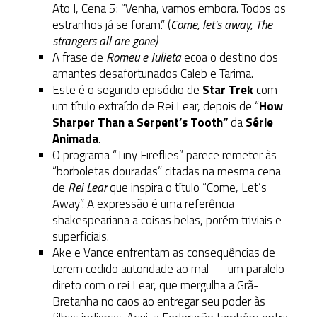
Ato I, Cena 5: “Venha, vamos embora. Todos os
estranhos já se foram.” (
Come, let’s away, The
strangers all are gone)
A frase de
Romeu e Julieta
ecoa o destino dos
amantes desafortunados Caleb e Tarima.
Este é o segundo episódio de
Star Trek
com
um título extraído de Rei Lear, depois de “
How
Sharper Than a Serpent’s Tooth”
da
Série
Animada
.
O programa “Tiny Fireflies” parece remeter às
“borboletas douradas” citadas na mesma cena
de
Rei Lear
que inspira o título “Come, Let’s
Away”. A expressão é uma referência
shakespeariana a coisas belas, porém triviais e
superficiais.
Ake e Vance enfrentam as consequências de
terem cedido autoridade ao mal — um paralelo
direto com o rei Lear, que mergulha a Grã-
Bretanha no caos ao entregar seu poder às