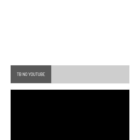
TB NO YOUTUBE
Tocador
de
vídeo