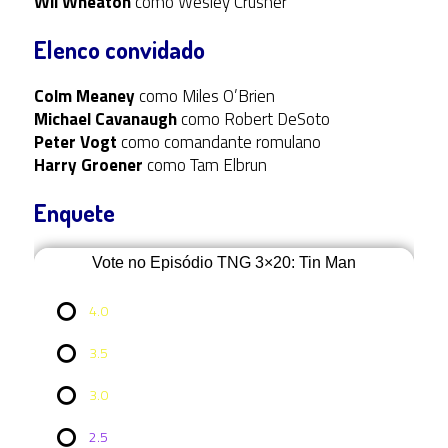
Wil Wheaton
como Wesley Crusher
Elenco convidado
Colm Meaney
como Miles O’Brien
Michael Cavanaugh
como Robert DeSoto
Peter Vogt
como comandante romulano
Harry Groener
como Tam Elbrun
Enquete
Vote no Episódio TNG 3×20: Tin Man
4.0
3.5
3.0
2.5