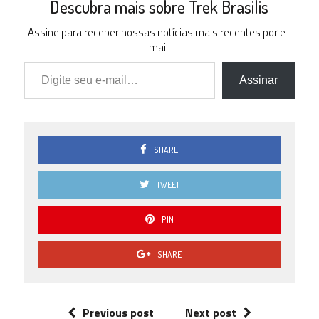
Descubra mais sobre Trek Brasilis
1.5
0 ( 0 % )
Assine para receber nossas notícias mais recentes por e-
mail.
1.0
Digite seu e-mail…
0 ( 0 % )
Assinar
0.5
0 ( 0 % )
0.0
0 ( 0 % )
SHARE
TWEET
PIN
SHARE
Previous post
Next post