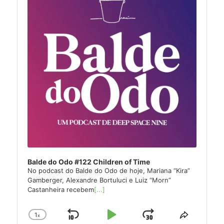
Balde do Odo #122 Children of Time
No podcast do Balde do Odo de hoje, Mariana “Kira”
Gamberger, Alexandre Bortuluci e Luiz “Morn”
Castanheira recebem
[...]
1
x
Skip
Play
Jump
Change
Share