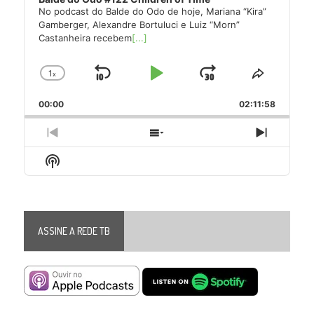
No podcast do Balde do Odo de hoje, Mariana “Kira”
Gamberger, Alexandre Bortuluci e Luiz “Morn”
Castanheira recebem
[...]
1
x
Skip
Play
Jump
Change
Share
Playback
This
Backward
Pause
Forward
00:00
Rate
02:11:58
Episode
Previous
Show
Next
Episode
Episodes
Episode
Show
List
Podcast
Information
ASSINE A REDE TB