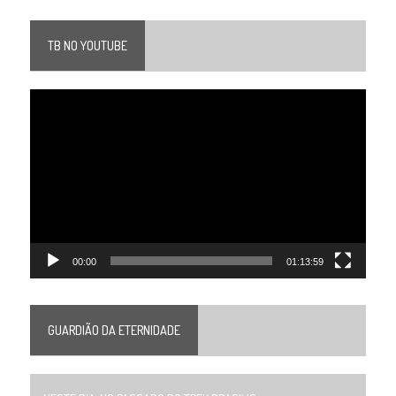
TB NO YOUTUBE
Tocador
de
vídeo
00:00
01:13:59
GUARDIÃO DA ETERNIDADE