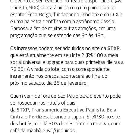
O evento, a ser realizado no Teatro Cásper Líbero (Av.
Paulista, 900) contará ainda com um painel com o
escritor Érico Borgo, fundador do Omelete e da CCXP,
e uma palestra científica com o astrônomo Cassio
Barbosa, além de muitas outras atrações, em uma
programação que se estende das 9h às 19h.
Os ingressos podem ser adquiridos no site da
STXP
,
que está atualmente em seu lote 2 (R$ 180 a meia
social universal e upgrade para duas primeiras fileiras a
R$ 80). A virada do lote, com o correspondente
incremento nos preços, acontecerá ao final do
próximo sábado, dia 28 de fevereiro.
Quem vem de fora de São Paulo para o evento pode
se hospedar nos hotéis oficiais
da
STXP
,
Transamerica Executive Paulista
,
Bela
Cintra
e
Perdizes
. Usando o cupom STXP30 no site
dos hotéis, ele dá 30% de desconto na reserva, com
café da manhã e
wi-fi
incluídos.