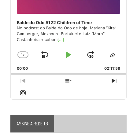
Balde do Odo #122 Children of Time
No podcast do Balde do Odo de hoje, Mariana “Kira”
Gamberger, Alexandre Bortuluci e Luiz “Morn”
Castanheira recebem
[...]
1
x
Skip
Play
Jump
Change
Share
Playback
This
Backward
Pause
Forward
00:00
Rate
02:11:58
Episode
Previous
Show
Next
Episode
Episodes
Episode
Show
List
Podcast
Information
ASSINE A REDE TB