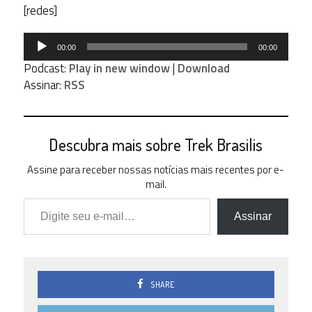
[redes]
Tocador
00:00
00:00
de
Podcast:
Play in new window
|
Download
áudio
Assinar:
RSS
Descubra mais sobre Trek Brasilis
Assine para receber nossas notícias mais recentes por e-
mail.
Digite seu e-mail…
Assinar
SHARE