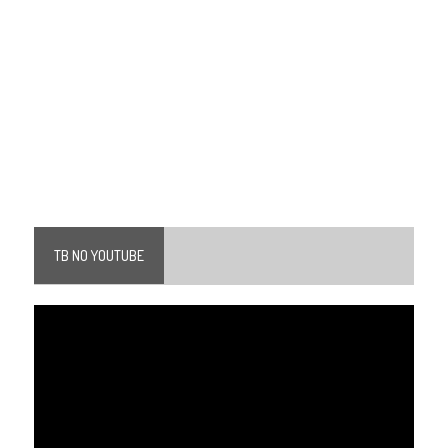
TB NO YOUTUBE
Tocador
de
vídeo