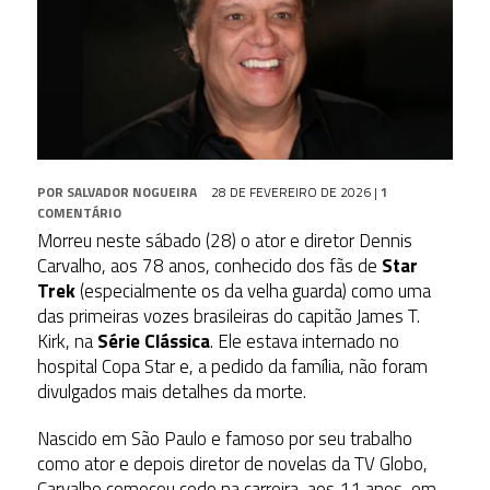
POR
SALVADOR NOGUEIRA
28 DE FEVEREIRO DE 2026
|
1
COMENTÁRIO
Morreu neste sábado (28) o ator e diretor Dennis
Carvalho, aos 78 anos, conhecido dos fãs de
Star
Trek
(especialmente os da velha guarda) como uma
das primeiras vozes brasileiras do capitão James T.
Kirk, na
Série Clássica
. Ele estava internado no
hospital Copa Star e, a pedido da família, não foram
divulgados mais detalhes da morte.
Nascido em São Paulo e famoso por seu trabalho
como ator e depois diretor de novelas da TV Globo,
Carvalho começou cedo na carreira, aos 11 anos, em