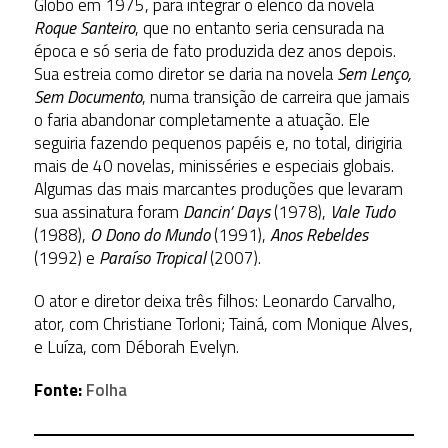
Globo em 1975, para integrar o elenco da novela
Roque Santeiro
, que no entanto seria censurada na
época e só seria de fato produzida dez anos depois.
Sua estreia como diretor se daria na novela
Sem Lenço,
Sem Documento
, numa transição de carreira que jamais
o faria abandonar completamente a atuação. Ele
seguiria fazendo pequenos papéis e, no total, dirigiria
mais de 40 novelas, minisséries e especiais globais.
Algumas das mais marcantes produções que levaram
sua assinatura foram
Dancin’ Days
(1978),
Vale Tudo
(1988),
O Dono do Mundo
(1991),
Anos Rebeldes
(1992) e
Paraíso Tropical
(2007).
O ator e diretor deixa três filhos: Leonardo Carvalho,
ator, com Christiane Torloni; Tainá, com Monique Alves,
e Luíza, com Déborah Evelyn.
Fonte:
Folha