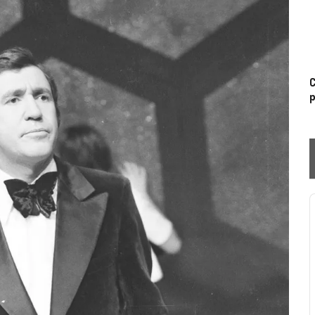
C
p
P