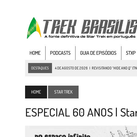
HOME
PODCASTS
GUIA DE EPISÓDIOS
STXP
DESTAQUES
4 DE AGOSTO DE 2026
|
REVISITANDO “HIDE AND Q” (TN
3 DE AGOSTO DE 2026
|
VEJA FOTOS DO TERCEIRO EPISÓDIO DA 4ª 
3 DE AGOSTO DE 2026
|
PARAMOUNT E CBS DERRUBAM NOVO VÍDEO DO
HOME
STAR TREK
2 DE AGOSTO DE 2026
|
TB AO VIVO | STAR TREK: STRANGE NEW WORLDS
ESPECIAL 60 ANOS | Star
1 DE AGOSTO DE 2026
|
ELENCO DE STRANGE NEW WORLDS ENCARA O 
31 DE JULHO DE 2026
|
GRANDES JORNADAS | QUATRO EPISÓDIOS DE
31 DE JULHO DE 2026
|
BOX DELUXE DO ANO 5 DA
COLEÇÃO TREK BRA