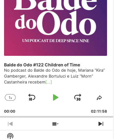
Balde do Odo #122 Children of Time
No podcast do Balde do Odo de hoje, Mariana “Kira”
Gamberger, Alexandre Bortuluci e Luiz “Morn”
Castanheira recebem
[...]
1
x
Skip
Play
Jump
Change
Share
Playback
This
Backward
Pause
Forward
00:00
Rate
02:11:58
Episode
Previous
Show
Next
Episode
Episodes
Episode
Show
List