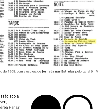
ro de 1968, com a estreia de
Jornada nas Estrelas
pelo canal 9 (TV
essão sob a
nsen,
érea Panair