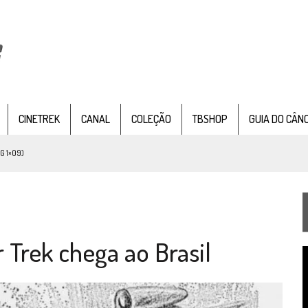
CINETREK
CANAL
COLEÇÃO
TBSHOP
GUIA DO CÂN
G 1×09)
TEMPORADA DE STRANGE NEW WORDS
 FILME DE FÃS AXANAR HORAS APÓS ESTREIA
 – “THE GRIFFIN INCIDENT” (4×02)
 Trek chega ao Brasil
FIM DE UMA ERA NA SDCC
T
STAR TREK
SOBRE DIFERENTES PONTOS DE VISTA
d
v
SILIS
JÁ DISPONÍVEL EM PRÉ-VENDA!