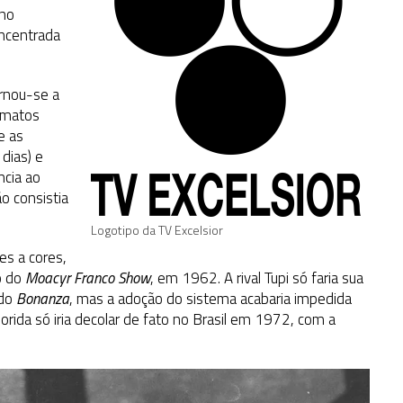
 no
ncentrada
rnou-se a
ormatos
e as
dias) e
ncia ao
ão consistia
Logotipo da TV Excelsior
es a cores,
o do
Moacyr Franco Show
, em 1962. A rival Tupi só faria sua
ado
Bonanza
, mas a adoção do sistema acabaria impedida
orida só iria decolar de fato no Brasil em 1972, com a