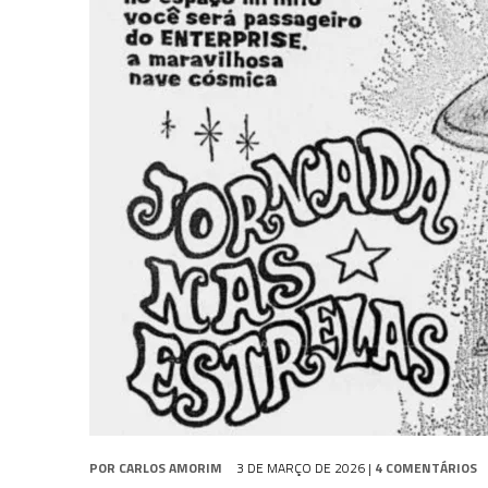
31 DE JULHO DE 2026
|
SNW 4×02: THE GRIFFIN INCIDENT
31 DE JULHO DE 2026
|
SCOTT BAKULA REVISITA O LEGADO DE ENTERP
5 DE AGOSTO DE 2026
|
BALDE DO ODO #122 CHILDREN OF TIME
POR
CARLOS AMORIM
3 DE MARÇO DE 2026
|
4 COMENTÁRIOS