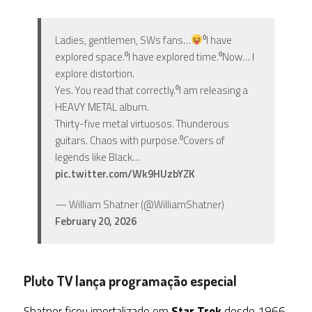
Ladies, gentlemen, SWs fans…
⁰I have
explored space.⁰I have explored time.⁰Now… I
explore distortion.
Yes. You read that correctly.⁰I am releasing a
HEAVY METAL album.
Thirty-five metal virtuosos. Thunderous
guitars. Chaos with purpose.⁰Covers of
legends like Black…
pic.twitter.com/Wk9HUzbYZK
— William Shatner (@WilliamShatner)
February 20, 2026
Pluto TV lança programação especial
Shatner ficou imortalizado em
Star Trek
desde 1966,