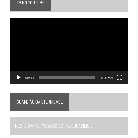
TB NO YOUTUBE
Tocador
de
vídeo
00:00
01:13:59
GUARDIÃO DA ETERNIDADE
NESTE DIA, NO PASSADO DO TREK BRASILIS...