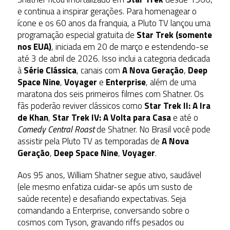
e continua a inspirar gerações. Para homenagear o
ícone e os 60 anos da franquia, a
Pluto TV
lançou uma
programação especial gratuita de
Star Trek (somente
nos EUA)
, iniciada em 20 de março e estendendo-se
até 3 de abril de 2026. Isso inclui a categoria dedicada
à
Série Clássica
, canais com
A Nova Geração
,
Deep
Space Nine
,
Voyager
e
Enterprise
, além de uma
maratona dos seis primeiros filmes com Shatner. Os
fãs poderão reviver clássicos como
Star Trek II: A Ira
de Khan
,
Star Trek IV: A Volta para Casa
e até o
Comedy Central Roast
de Shatner. No Brasil você pode
assistir pela Pluto TV as temporadas de
A Nova
Geração
,
Deep Space Nine
,
Voyager
.
Aos 95 anos, William Shatner segue ativo, saudável
(ele mesmo enfatiza cuidar-se após um susto de
saúde recente) e desafiando expectativas. Seja
comandando a Enterprise, conversando sobre o
cosmos com Tyson, gravando riffs pesados ou