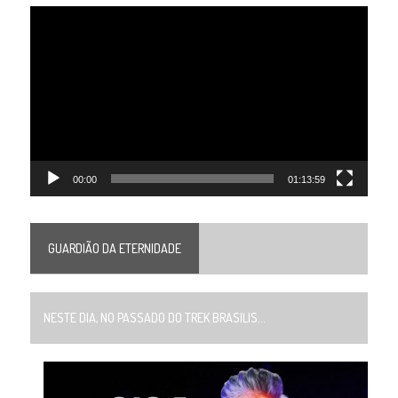
Tocador
de
vídeo
00:00
01:13:59
GUARDIÃO DA ETERNIDADE
NESTE DIA, NO PASSADO DO TREK BRASILIS...