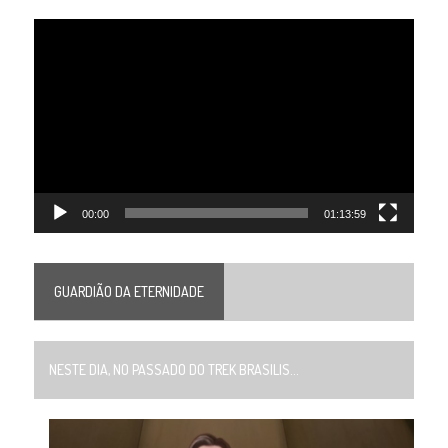
Tocador
de
vídeo
00:00
01:13:59
GUARDIÃO DA ETERNIDADE
NESTE DIA, NO PASSADO DO TREK BRASILIS...