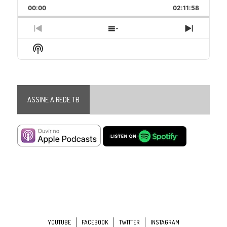
Backward
Pause
Forward
00:00
Rate
02:11:58
Episode
Previous
Show
Next
Episode
Episodes
Episode
Show
List
Podcast
Information
ASSINE A REDE TB
YOUTUBE
FACEBOOK
TWITTER
INSTAGRAM