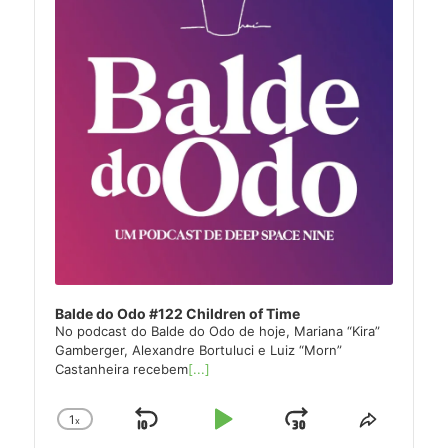
Balde do Odo #122 Children of Time
No podcast do Balde do Odo de hoje, Mariana “Kira”
Gamberger, Alexandre Bortuluci e Luiz “Morn”
Castanheira recebem
[...]
1
x
Skip
Play
Jump
Change
Share
Playback
This